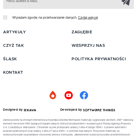
Wyrażam zgodę na przetwarzanie danych.
Czytaj więcej
ARTYKUŁY
ZAGŁĘBIE
CZYŻ TAK
WESPRZYJ NAS
ŚLĄSK
POLITYKA PRYWATNOŚCI
KONTAKT
Designed by
Developed by
Zamieszczone na stronach internetowych portalu Dziennik Metropolii materiały sygnowane skrótem „PAP” stanowią
element Serwisów PAP, będących bazami danych, których producentem i wydawcą jest Polska Agencja Prasowa
S.A. z siedzibą w Warszawie. Chronione są one przepisami ustawy z dnia 4 lutego 1994 r. o prawie autorskim i
prawach pokrewnych oraz ustawy z dnia 27 lipca 2001 r. o ochronie baz danych. Powyższe materiały są
wykorzystywane na podstawie stosownej umowy licencyjnej. Jakiekolwiek wykorzystywanie przedmiotowych