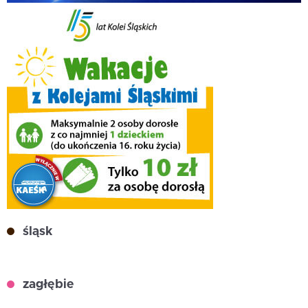
śląsk
zagłębie