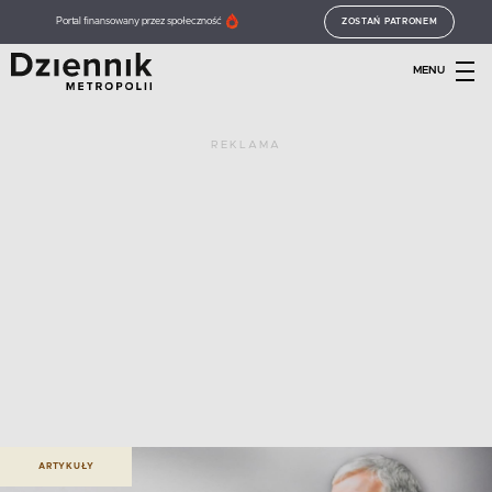
Portal finansowany przez społeczność
ZOSTAŃ PATRONEM
MENU
REKLAMA
ARTYKUŁY