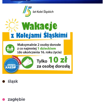
śląsk
zagłębie