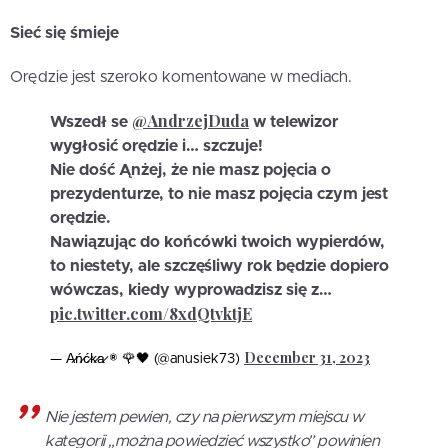
Sieć się śmieje
Orędzie jest szeroko komentowane w mediach.
@AndrzejDuda
Wszedł se
w telewizor
wygłosić orędzie i… szczuje!
Nie dość Ąnżej, że nie masz pojęcia o
prezydenturze, to nie masz pojęcia czym jest
orędzie.
Nawiązując do końcówki twoich wypierdów,
to niestety, ale szczęśliwy rok będzie dopiero
wówczas, kiedy wyprowadzisz się z…
pic.twitter.com/8xdQtvktjE
December 31, 2023
— A̷ń̷ć̷k̷a̷ ® 🌹🖤 (@anusiek73)
Nie jestem pewien, czy na pierwszym miejscu w
kategorii „można powiedzieć wszystko” powinien