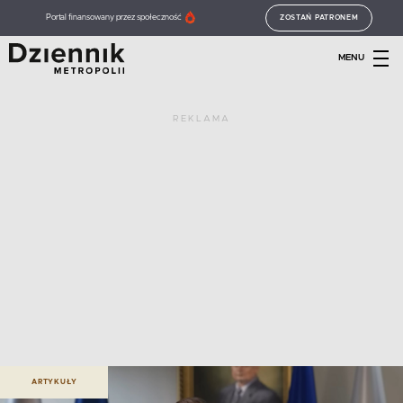
Portal finansowany przez społeczność
ZOSTAŃ PATRONEM
MENU
REKLAMA
ARTYKUŁY