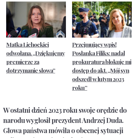
Matka Lichockiej
Przejmujący wpis!
odwołana. „Dziękujemy
Posłanka Filiks: nadal
premierze za
prokuratura blokuje mi
dotrzymanie słowa”
dostęp do akt. „Mój syn
odszedł w lutym 2023
roku”
W ostatni dzień 2023 roku swoje orędzie do
narodu wygłosił prezydent Andrzej Duda.
Głowa państwa mówiła o obecnej sytuacji