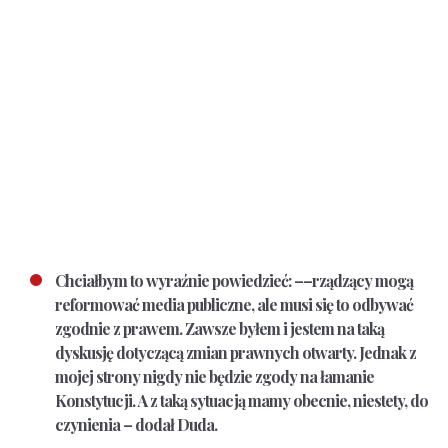
Chciałbym to wyraźnie powiedzieć: ––rządzący mogą
reformować media publiczne, ale musi się to odbywać
zgodnie z prawem. Zawsze byłem i jestem na taką
dyskusję dotyczącą zmian prawnych otwarty. Jednak z
mojej strony nigdy nie będzie zgody na łamanie
Konstytucji. A z taką sytuacją mamy obecnie, niestety, do
czynienia – dodał Duda.