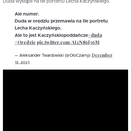
Duda wystąpił na tle portertu Lecha Kaczyńskiego.
Ale numer.
Duda w orędziu przemawia na tle portretu
Lecha Kaczyńskiego.
#duda
Ale to jest Kaczyńskiopoddańcze
#Oredzie
pic.twitter.com/AJ2N86l36M
December
— Aleksander Twardowski (@OloCzarny)
31, 2023