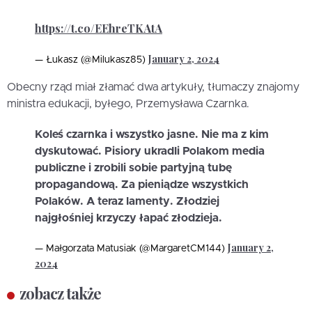
https://t.co/EEhreTKAtA
January 2, 2024
— Łukasz (@Milukasz85)
Obecny rząd miał złamać dwa artykuły, tłumaczy znajomy
ministra edukacji, byłego, Przemysława Czarnka.
Koleś czarnka i wszystko jasne. Nie ma z kim
dyskutować. Pisiory ukradli Polakom media
publiczne i zrobili sobie partyjną tubę
propagandową. Za pieniądze wszystkich
Polaków. A teraz lamenty. Złodziej
najgłośniej krzyczy łapać złodzieja.
January 2,
— Małgorzata Matusiak (@MargaretCM144)
2024
zobacz także