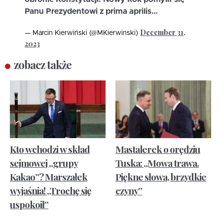
Panu Prezydentowi z prima aprilis…
December 31,
— Marcin Kierwiński (@MKierwinski)
2023
zobacz także
Kto wchodzi w skład
Mastalerek o orędziu
sejmowej „grupy
Tuska: „Mowa trawa.
Kakao”? Marszałek
Piękne słowa, brzydkie
wyjaśnia! „Trochę się
czyny”
uspokoił”