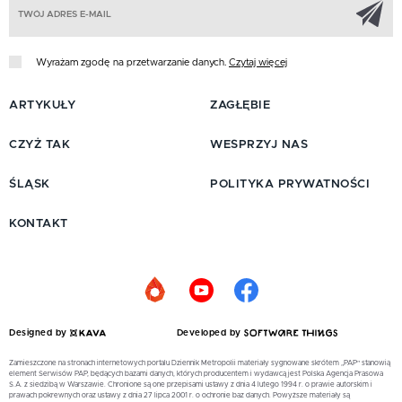
Z
Wyrażam zgodę na przetwarzanie danych.
Czytaj więcej
ARTYKUŁY
ZAGŁĘBIE
CZYŻ TAK
WESPRZYJ NAS
ŚLĄSK
POLITYKA PRYWATNOŚCI
KONTAKT
Designed by
Developed by
Zamieszczone na stronach internetowych portalu Dziennik Metropolii materiały sygnowane skrótem „PAP” stanowią
element Serwisów PAP, będących bazami danych, których producentem i wydawcą jest Polska Agencja Prasowa
S.A. z siedzibą w Warszawie. Chronione są one przepisami ustawy z dnia 4 lutego 1994 r. o prawie autorskim i
prawach pokrewnych oraz ustawy z dnia 27 lipca 2001 r. o ochronie baz danych. Powyższe materiały są