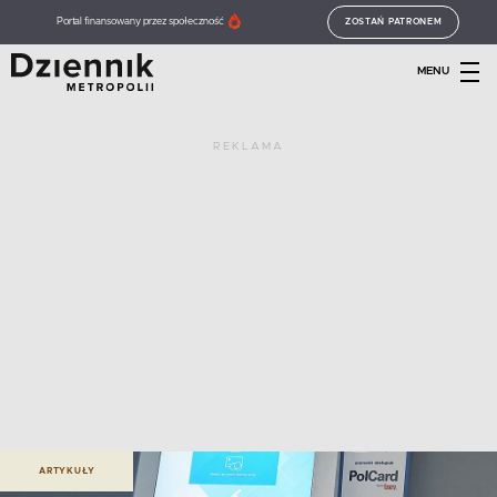
Portal finansowany przez społeczność
ZOSTAŃ PATRONEM
MENU
REKLAMA
ARTYKUŁY