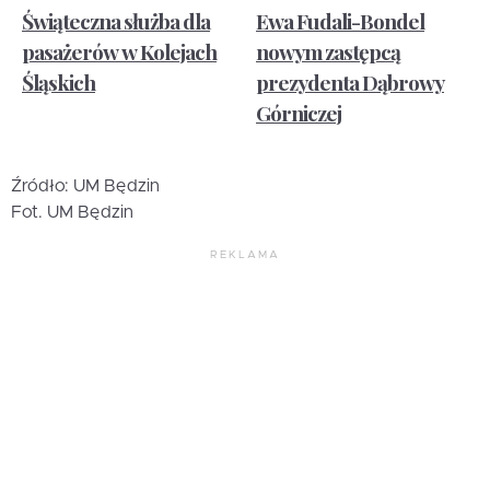
Świąteczna służba dla
Ewa Fudali-Bondel
pasażerów w Kolejach
nowym zastępcą
Śląskich
prezydenta Dąbrowy
Górniczej
Źródło: UM Będzin
Fot. UM Będzin
REKLAMA