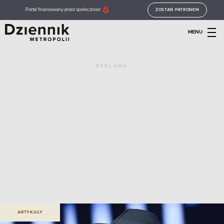
Portal finansowany przez społeczność
ZOSTAŃ PATRONEM
MENU
REKLAMA
ARTYKUŁY