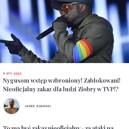
4 STY 2023
Nygusom wstęp wzbroniony! Zablokowani!
Nieoficjalny zakaz dla ludzi Ziobry w TVP!?
JAREK ADAMSKI
To ma być zakaz nieoficjalny - za ataki na