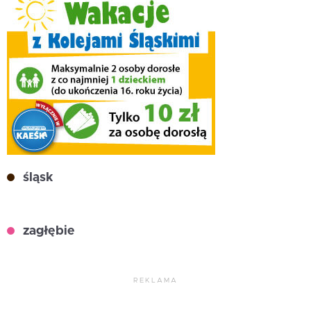
śląsk
zagłębie
REKLAMA