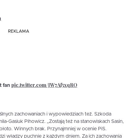
1
REKLAMA
pic.twitter.com/JW7Af5xqRO
t fan
yślnych zachowaniach i wypowiedziach też. Szkoda
ila-Gasiuk Pihowicz. „Zostają też na stanowiskach Sasin,
błoto. Winnych brak. Przynajmniej w ocenie PiS.
udzi władzy puchnie z każdym dniem. Za ich zachowania