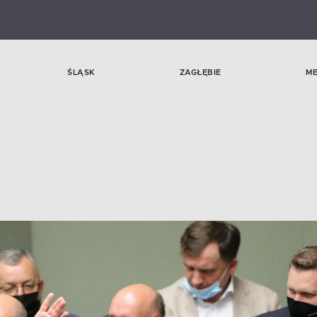
ŚLĄSK
ZAGŁĘBIE
M