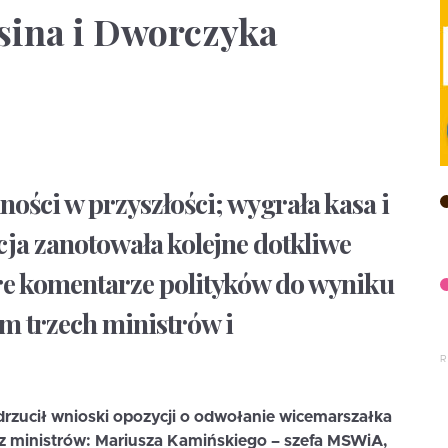
sina i Dworczyka
ości w przyszłości; wygrała kasa i
ycja zanotowała kolejne dotkliwe
óre komentarze polityków do wyniku
 trzech ministrów i
rzucił wnioski opozycji o odwołanie wicemarszałka
az ministrów: Mariusza Kamińskiego – szefa MSWiA,