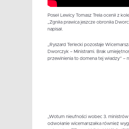
Poseł Lewicy Tomasz Trela ocenił z kolei
„Zgniła prawica jeszcze obroniła Dworcz
napisał.
„Ryszard Terlecki pozostaje Wicemarsza
Dworczyk – Ministrami. Brak umiejętnoś
przewinienia to domena tej władzy” – n
„Wotum nieufności wobec 3. ministrów
odwołanie wicemarszałka również wygra