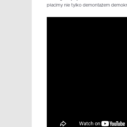
płacimy nie tylko demontażem demokracj