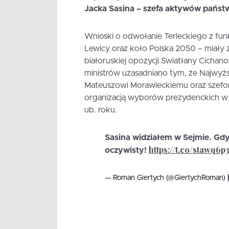
Jacka Sasina – szefa aktywów państ
Wnioski o odwołanie Terleckiego z fun
Lewicy oraz koło Polska 2050 – miały z
białoruskiej opozycji Swiatłany Cichan
ministrów uzasadniano tym, że Najwyżs
Mateuszowi Morawieckiemu oraz szef
organizacją wyborów prezydenckich w
ub. roku.
Sasina widziałem w Sejmie. G
https://t.co/stawq6p
oczywisty!
— Roman Giertych (@GiertychRoman)