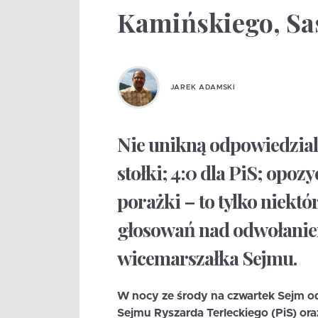
Kamińskiego, Sa
JAREK ADAMSKI
Nie unikną odpowiedzialn
stołki; 4:0 dla PiS; opoz
porażki – to tylko niekt
głosowań nad odwołaniem
wicemarszałka Sejmu.
W nocy ze środy na czwartek Sejm od
Sejmu Ryszarda Terleckiego (PiS) or