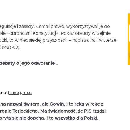
egulacje i zasady. Łamali prawo, wykorzystywali je do
ebie +obrońcami Konstytucji+. Pokaz obłudy w Sejmie.
ziś, to w niedalekiej przyszłości” – napisała na Twitterze
ska (KO).
e debaty o jego odwołanie…
June 23, 2021
rio)
na nazwał świrem, ale Gowin, i to ręka w rękę z
onie Terleckiego. Ma świadomość, że PiS rządzi
koryta się nie dopcha. I to wszystko dla Polski.