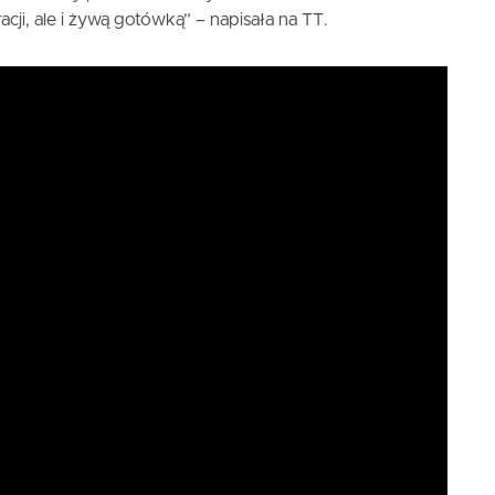
i, ale i żywą gotówką” – napisała na TT.