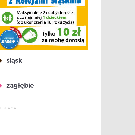
śląsk
zagłębie
REKLAMA