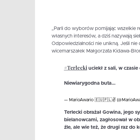
„Parli do wyborów pomijając wszelkie r
własnych interesów, a dziś nazywają si
Odpowiedzialności nie unikną. Jeśli nie d
wicemarszałek Małgorzata Kidawa-Błoń
#Terlecki
uciekł z sali, w czasi
Niewiarygodna buta…
— MarioAwario 🇪🇺🇵🇱✌️ (@MarioAwa
Terlecki obrażał Gowina, jego sy
bielanowcami, zagłosował w obr
źle, ale wie też, że drugi raz do 