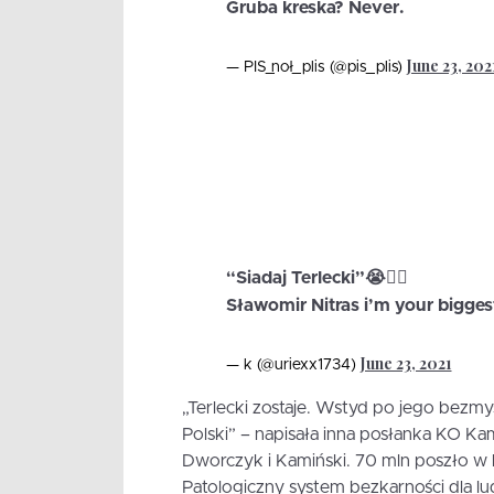
Gruba kreska? Never.
June 23, 202
— PIS_noł_plis (@pis_plis)
“Siadaj Terlecki”😭🖐🏻
Sławomir Nitras i’m your bigges
June 23, 2021
— k (@uriexx1734)
„Terlecki zostaje. Wstyd po jego bezm
Polski” – napisała inna posłanka KO Kam
Dworczyk i Kamiński. 70 mln poszło w 
Patologiczny system bezkarności dla l