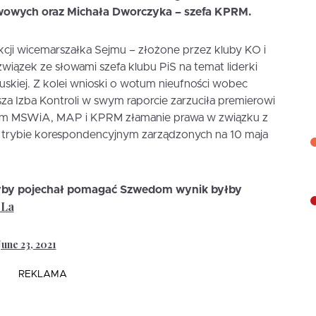
wowych oraz Michała Dworczyka – szefa KPRM.
kcji wicemarszałka Sejmu – złożone przez kluby KO i
wiązek ze słowami szefa klubu PiS na temat liderki
ouskiej. Z kolei wnioski o wotum nieufności wobec
za Izba Kontroli w swym raporcie zarzuciła premierowi
om MSWiA, MAP i KPRM złamanie prawa w związku z
 trybie korespondencyjnym zarządzonych na 10 maja
dyby pojechał pomagać Szwedom wynik byłby
3La
June 23, 2021
REKLAMA