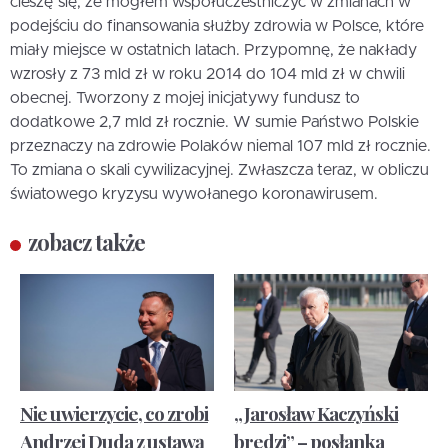
cieszę się, że mogłem współuczestniczyć w zmianach w
podejściu do finansowania służby zdrowia w Polsce, które
miały miejsce w ostatnich latach. Przypomnę, że nakłady
wzrosły z 73 mld zł w roku 2014 do 104 mld zł w chwili
obecnej. Tworzony z mojej inicjatywy fundusz to
dodatkowe 2,7 mld zł rocznie. W sumie Państwo Polskie
przeznaczy na zdrowie Polaków niemal 107 mld zł rocznie.
To zmiana o skali cywilizacyjnej. Zwłaszcza teraz, w obliczu
światowego kryzysu wywołanego koronawirusem.
zobacz także
Nie uwierzycie, co zrobi
„Jarosław Kaczyński
Andrzej Duda z ustawą
bredzi” – posłanka