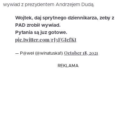
wywiad z prezydentem Andrzejem Dudą.
Wojtek, daj sprytnego dziennikarza, zeby z
PAD zrobił wywiad.
Pytania są juz gotowe.
pic.twitter.com/rJ3FGIcfKt
October 18, 2021
— P@weł (@winatuska1)
REKLAMA