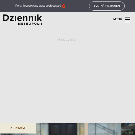
Portal finansowany przez społeczność
ZOSTAŃ PATRONEM
MENU
REKLAMA
ARTYKUŁY