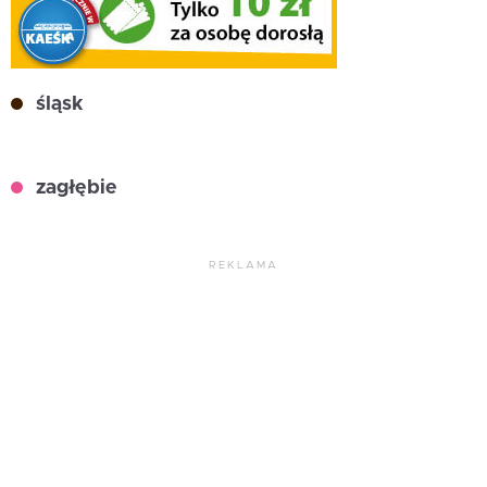
śląsk
zagłębie
REKLAMA