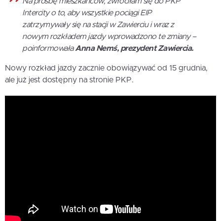
Na prośbę mieszkańców, zwróciłam się do PKP
Intercity o to, aby wszystkie pociągi EIP
zatrzymywały się na stacji w Zawierciu i wraz z
nowym rozkładem jazdy wprowadzono te zmiany –
poinformowała
Anna Nemś, prezydent Zawiercia.
Nowy rozkład jazdy zacznie obowiązywać od 15 grudnia,
ale już jest dostępny na stronie PKP.