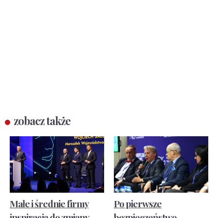
zobacz także
Małe i średnie firmy
Po pierwsze
inspiracją do zmiany
bezpieczeństwo