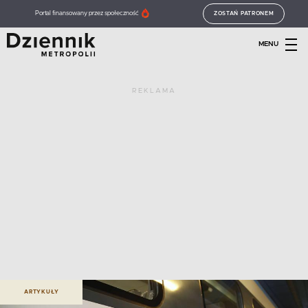
Portal finansowany przez społeczność
ZOSTAŃ PATRONEM
MENU
REKLAMA
ARTYKUŁY