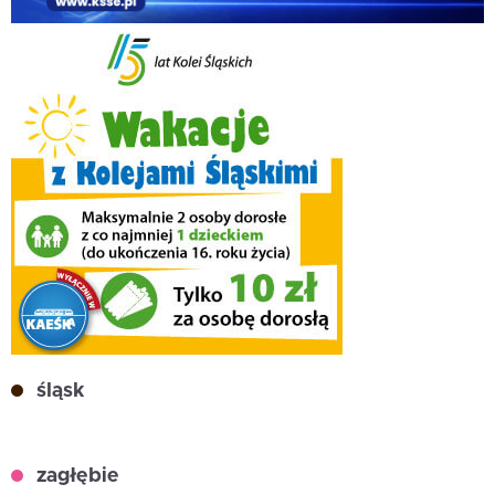
śląsk
zagłębie