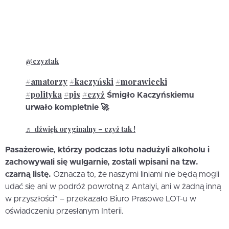
@czyztak
#amatorzy
#kaczyński
#morawiecki
#polityka
#pis
#czyż
Śmigło Kaczyńskiemu
urwało kompletnie 🚀
♬ dźwięk oryginalny – czyż tak !
Pasażerowie, którzy podczas lotu nadużyli alkoholu i
zachowywali się wulgarnie, zostali wpisani na tzw.
czarną listę.
Oznacza to, że naszymi liniami nie będą mogli
udać się ani w podróż powrotną z Antalyi, ani w żadną inną
w przyszłości” – przekazało Biuro Prasowe LOT-u w
oświadczeniu przesłanym Interii.