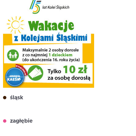
śląsk
zagłębie