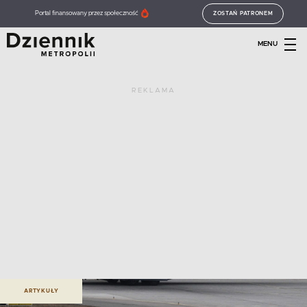
Portal finansowany przez społeczność
ZOSTAŃ PATRONEM
MENU
REKLAMA
ARTYKUŁY