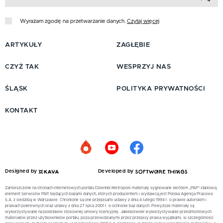
Wyrażam zgodę na przetwarzanie danych.
Czytaj więcej
ARTYKUŁY
ZAGŁĘBIE
CZYŻ TAK
WESPRZYJ NAS
ŚLĄSK
POLITYKA PRYWATNOŚCI
KONTAKT
Designed by
Developed by
Zamieszczone na stronach internetowych portalu Dziennik Metropolii materiały sygnowane skrótem „PAP” stanowią
element Serwisów PAP, będących bazami danych, których producentem i wydawcą jest Polska Agencja Prasowa
S.A. z siedzibą w Warszawie. Chronione są one przepisami ustawy z dnia 4 lutego 1994 r. o prawie autorskim i
prawach pokrewnych oraz ustawy z dnia 27 lipca 2001 r. o ochronie baz danych. Powyższe materiały są
wykorzystywane na podstawie stosownej umowy licencyjnej. Jakiekolwiek wykorzystywanie przedmiotowych
materiałów przez użytkowników portalu, poza przewidzianymi przez przepisy prawa wyjątkami, w szczególności