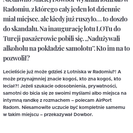
Radomiu, z którego cały jeden lot dziennie
miał miejsce, ale kiedy już ruszyło… to doszło
do skandalu. Na inaugurację lotu LOTu do
Turcji pasażerowie pobili się. „Nadużywali
alkoholu na pokładzie samolotu”. Kto im na to
pozwolił?
Lecieliście już może gdzieś z Lotniska w Radomiu?! A
może przynajmniej znacie kogoś, kto zna kogoś, kto
leciał?! Jeżeli szukacie odosobnienia, prywatności,
samotni do bicia się ze swoimi myślami albo miejsca na
intymną randkę z rozmachem – polecam AirPort
Radom. Niesamowite uczucie być kompletnie samemu
w takim miejscu – przekazywał Dowbor.