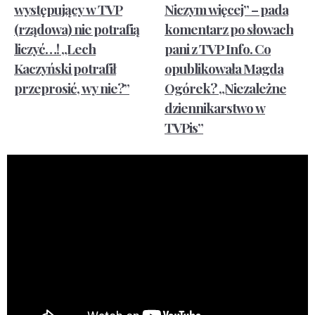
występujący w TVP
Niczym więcej” – pada
(rządowa) nie potrafią
komentarz po słowach
liczyć…! „Lech
pani z TVP Info. Co
Kaczyński potrafił
opublikowała Magda
przeprosić, wy nie?”
Ogórek? „Niezależne
dziennikarstwo w
TVPis”