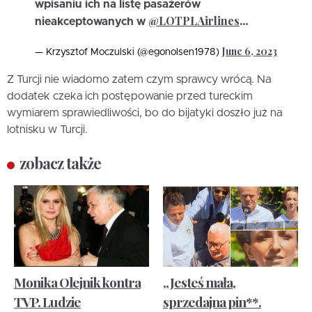
wpisaniu ich na listę pasażerów
@LOTPLAirlines
nieakceptowanych w
…
June 6, 2023
— Krzysztof Moczulski (@egonolsen1978)
Z Turcji nie wiadomo zatem czym sprawcy wrócą. Na
dodatek czeka ich postępowanie przed tureckim
wymiarem sprawiedliwości, bo do bijatyki doszło już na
lotnisku w Turcji.
zobacz także
Monika Olejnik kontra
„Jesteś mała,
TVP. Ludzie
sprzedajna pin**.