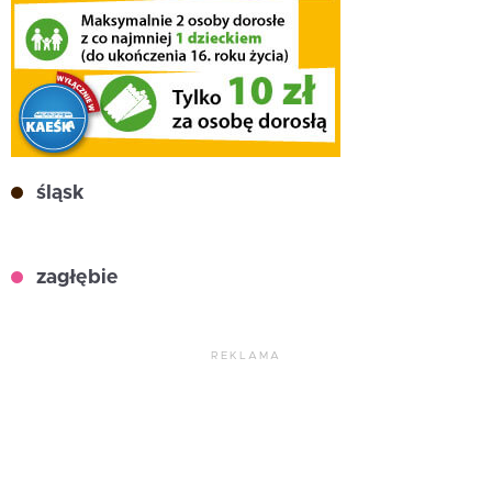
śląsk
zagłębie
REKLAMA