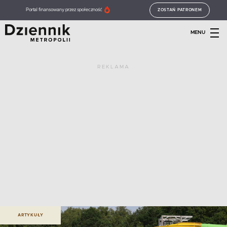
Portal finansowany przez społeczność
ZOSTAŃ PATRONEM
MENU
REKLAMA
ARTYKUŁY