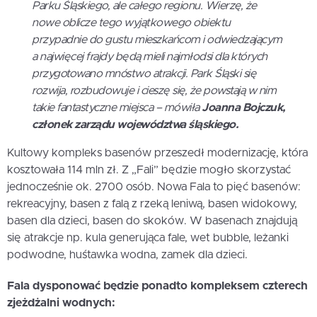
Parku Śląskiego, ale całego regionu. Wierzę, że
nowe oblicze tego wyjątkowego obiektu
przypadnie do gustu mieszkańcom i odwiedzającym
a najwięcej frajdy będą mieli najmłodsi dla których
przygotowano mnóstwo atrakcji. Park Śląski się
rozwija, rozbudowuje i cieszę się, że powstają w nim
takie fantastyczne miejsca – mówiła
Joanna Bojczuk,
członek zarządu województwa śląskiego.
Kultowy kompleks basenów przeszedł modernizację, która
kosztowała 114 mln zł. Z „Fali” będzie mogło skorzystać
jednocześnie ok. 2700 osób. Nowa Fala to pięć basenów:
rekreacyjny, basen z falą z rzeką leniwą, basen widokowy,
basen dla dzieci, basen do skoków. W basenach znajdują
się atrakcje np. kula generująca fale, wet bubble, leżanki
podwodne, huśtawka wodna, zamek dla dzieci.
Fala dysponować będzie ponadto kompleksem czterech
zjeżdżalni wodnych: