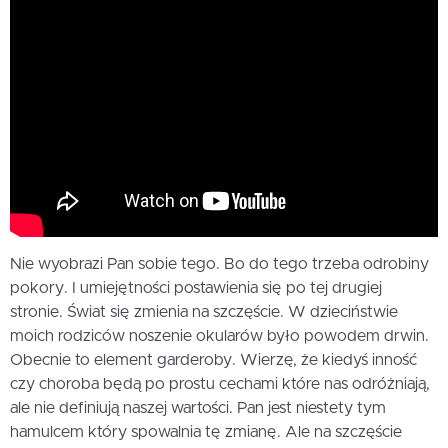
Nie wyobrazi Pan sobie tego. Bo do tego trzeba odrobiny
pokory. I umiejętności postawienia się po tej drugiej
stronie. Świat się zmienia na szczęście. W dzieciństwie
moich rodziców noszenie okularów było powodem drwin.
Obecnie to element garderoby. Wierzę, że kiedyś inność
czy choroba będą po prostu cechami które nas odróżniają,
ale nie definiują naszej wartości. Pan jest niestety tym
hamulcem który spowalnia tę zmianę. Ale na szczęście