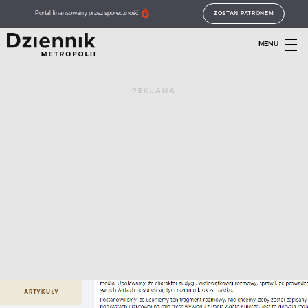
Portal finansowany przez społeczność
ZOSTAŃ PATRONEM
MENU
REKLAMA
ARTYKUŁY