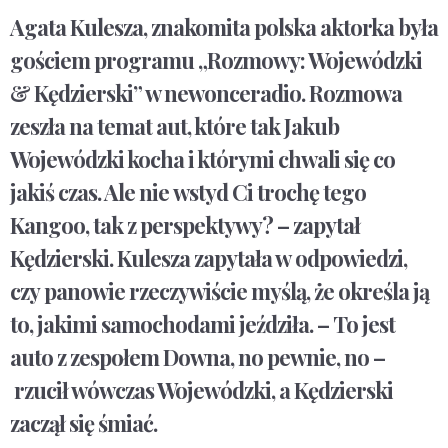
Agata Kulesza, znakomita polska aktorka była
gościem programu „Rozmowy: Wojewódzki
& Kędzierski” w newonceradio. Rozmowa
zeszła na temat aut, które tak Jakub
Wojewódzki kocha i którymi chwali się co
jakiś czas. Ale nie wstyd Ci trochę tego
Kangoo, tak z perspektywy? – zapytał
Kędzierski. Kulesza zapytała w odpowiedzi,
czy panowie rzeczywiście myślą, że określa ją
to, jakimi samochodami jeździła. – To jest
auto z zespołem Downa, no pewnie, no –
rzucił wówczas Wojewódzki, a Kędzierski
zaczął się śmiać.