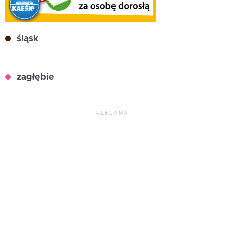
śląsk
zagłębie
REKLAMA