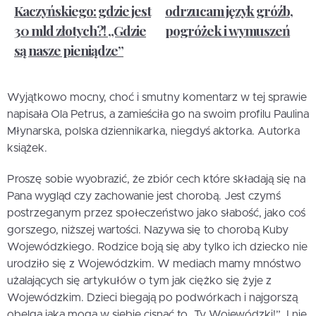
Kaczyńskiego: gdzie jest
odrzucam język gróźb,
30 mld złotych?! „Gdzie
pogróżek i wymuszeń
są nasze pieniądze”
Wyjątkowo mocny, choć i smutny komentarz w tej sprawie
napisała Ola Petrus, a zamieściła go na swoim profilu Paulina
Młynarska, polska dziennikarka, niegdyś aktorka. Autorka
książek.
Proszę sobie wyobrazić, że zbiór cech które składają się na
Pana wygląd czy zachowanie jest chorobą. Jest czymś
postrzeganym przez społeczeństwo jako słabość, jako coś
gorszego, niższej wartości. Nazywa się to chorobą Kuby
Wojewódzkiego. Rodzice boją się aby tylko ich dziecko nie
urodziło się z Wojewódzkim. W mediach mamy mnóstwo
użalających się artykułów o tym jak ciężko się żyje z
Wojewódzkim. Dzieci biegają po podwórkach i najgorszą
obelgą jaką mogą w siebie cisnąć to „Ty Wojewódzki!”. I nie