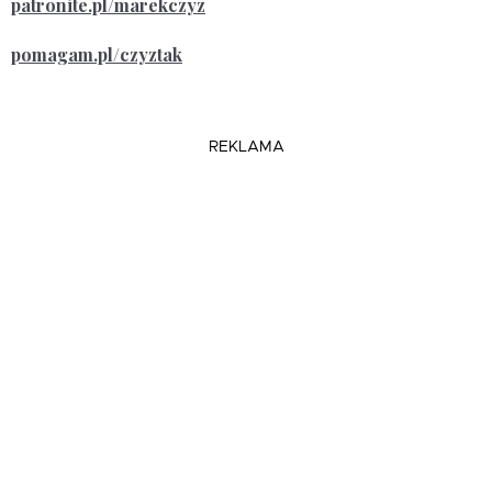
patronite.pl/marekczyz
pomagam.pl/czyztak
REKLAMA