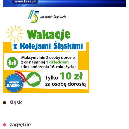
śląsk
zagłębie