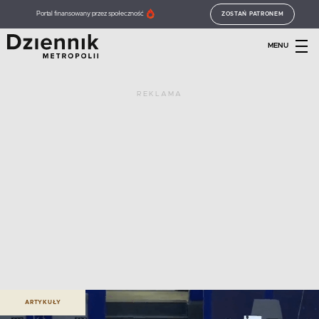
Portal finansowany przez społeczność
ZOSTAŃ PATRONEM
MENU
REKLAMA
ARTYKUŁY