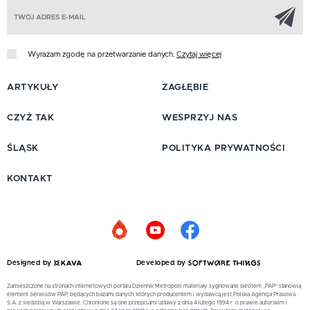
Z
Wyrażam zgodę na przetwarzanie danych.
Czytaj więcej
ARTYKUŁY
ZAGŁĘBIE
CZYŻ TAK
WESPRZYJ NAS
ŚLĄSK
POLITYKA PRYWATNOŚCI
KONTAKT
Designed by
Developed by
Zamieszczone na stronach internetowych portalu Dziennik Metropolii materiały sygnowane skrótem „PAP” stanowią
element Serwisów PAP, będących bazami danych, których producentem i wydawcą jest Polska Agencja Prasowa
S.A. z siedzibą w Warszawie. Chronione są one przepisami ustawy z dnia 4 lutego 1994 r. o prawie autorskim i