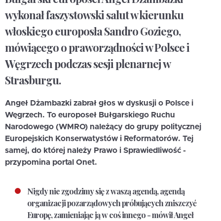
wykonał faszystowski salut w kierunku
włoskiego europosła Sandro Goziego,
mówiącego o praworządności w Polsce i
Węgrzech podczas sesji plenarnej w
Strasburgu.
Angeł Dżambazki zabrał głos w dyskusji o Polsce i
Węgrzech. To europoseł Bułgarskiego Ruchu
Narodowego (WMRO) należący do grupy politycznej
Europejskich Konserwatystów i Reformatorów. Tej
samej, do której należy Prawo i Sprawiedliwość -
przypomina portal Onet.
Nigdy nie zgodzimy się z waszą agendą, agendą
organizacji pozarządowych próbujących zniszczyć
Europę, zamieniając ją w coś innego - mówił Angeł