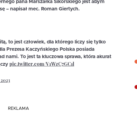
ernego pana Marszałka Sikorskiego jest abym
nsę – napisał mec. Roman Giertych.
tą, to jest człowiek, dla którego liczy się tylko
dla Prezesa Kaczyńskiego Polska posiada
 nami. To jest ta kluczowa sprawa, która akurat
pic.twitter.com/V1WzC7GC1l
ączy
, 2023
REKLAMA