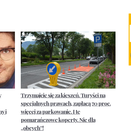
y
Trzymajcie się za kieszeń. Turyści na
specjalnych prawach, zapłacą 70 proc.
y i
więcej za parkowanie. I te
pomarańczowe koperty. Nie dla
„obcych”!