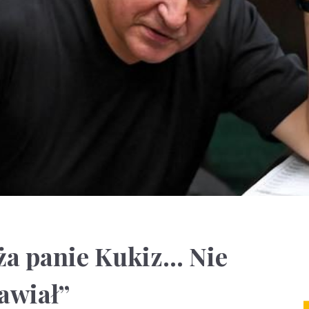
iża panie Kukiz… Nie
awiał”