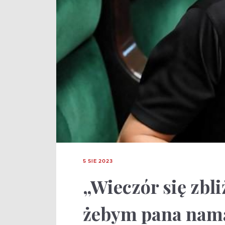
5 SIE 2023
„Wieczór się zbl
żebym pana nam