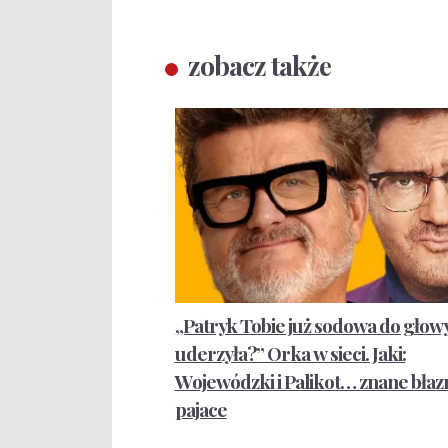
zobacz także
„Patryk Tobie już sodowa do głow
uderzyła?” Orka w sieci. Jaki:
Wojewódzki i Palikot… znane błazn
pajace