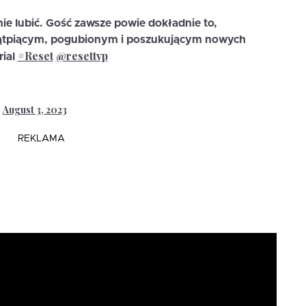
 nie lubić. Gość zawsze powie dokładnie to,
Wątpiącym, pogubionym i poszukującym nowych
#Reset
@resettvp
rial
August 3, 2023
)
REKLAMA