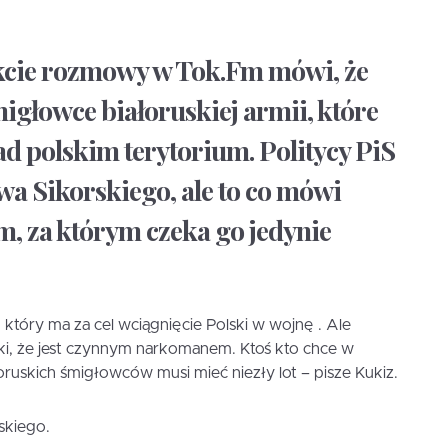
kcie rozmowy w Tok.Fm mówi, że
igłowce białoruskiej armii, które
ad polskim terytorium. Politycy PiS
owa Sikorskiego, ale to co mówi
m, za którym czeka go jedynie
, który ma za cel wciągnięcie Polski w wojnę . Ale
i, że jest czynnym narkomanem. Ktoś kto chce w
oruskich śmigłowców musi mieć niezły lot – pisze Kukiz.
skiego.