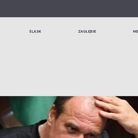
ŚLĄSK
ZAGŁĘBIE
M