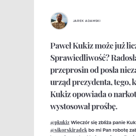
JAREK ADAMSKI
Paweł Kukiz może już lic
Sprawiedliwość? Radosła
przeprosin od posła niez
urząd prezydenta, tego, k
Kukiz opowiada o narko
wystosował prośbę.
@pkukiz
Wieczór się zbliża panie Ku
@sikorskiradek
bo mi Pan robotę zab