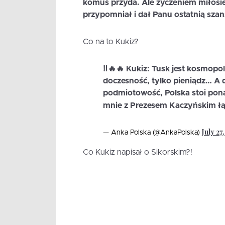
komuś przyda. Ale życzeniem miłosi
przypomniał i dał Panu ostatnią sza
Co na to Kukiz?
‼️🔥🔥 Kukiz: Tusk jest kosmopoli
doczesność, tylko pieniądz… A 
podmiotowość, Polska stoi ponad
mnie z Prezesem Kaczyńskim ł
July 27
— Anka Polska (@AnkaPolska)
Co Kukiz napisał o Sikorskim?!