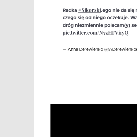
#Sikorski
Radka
.ego nie da się
czego się od niego oczekuje. 
dróg niezmiennie polecam(y) se
pic.twitter.com/N7zHFVi1yQ
— Anna Derewienko (@ADerewienko