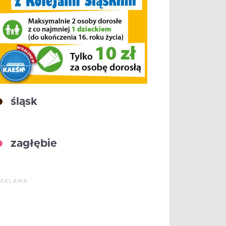
śląsk
zagłębie
REKLAMA