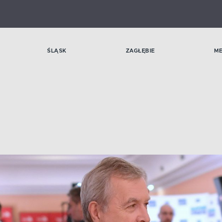
ŚLĄSK
ZAGŁĘBIE
M