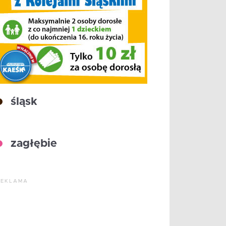
śląsk
zagłębie
REKLAMA