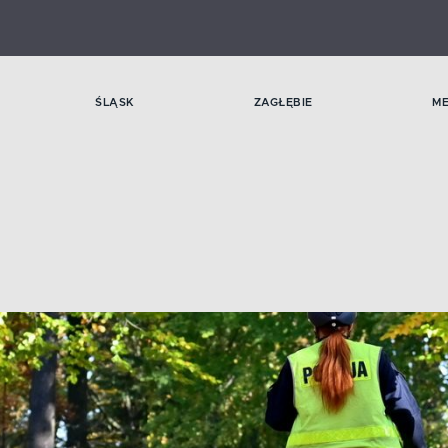
ŚLĄSK
ZAGŁĘBIE
M