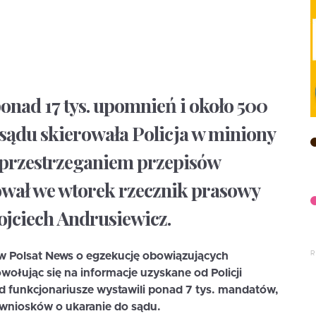
onad 17 tys. upomnień i około 500
sądu skierowała Policja w miniony
eprzestrzeganiem przepisów
wał we wtorek rzecznik prasowy
jciech Andrusiewicz.
 w Polsat News o egzekucję obowiązujących
ołując się na informacje uzyskane od Policji
 funkcjonariusze wystawili ponad 7 tys. mandatów,
 wniosków o ukaranie do sądu.