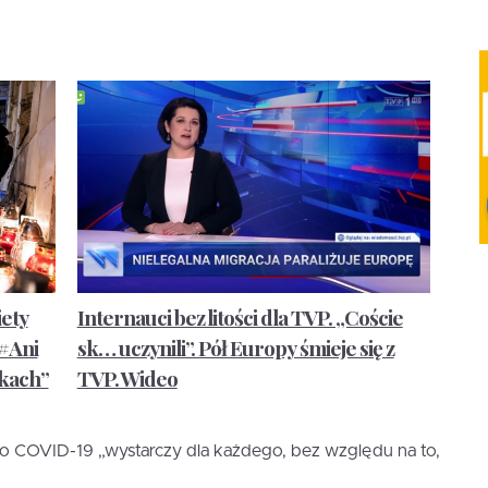
ety
Internauci bez litości dla TVP. „Coście
„#Ani
sk… uczynili”. Pół Europy śmieje się z
ękach”
TVP. Wideo
o COVID-19 „wystarczy dla każdego, bez względu na to,