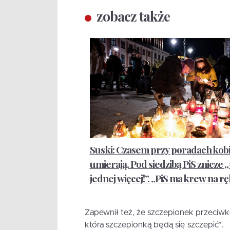
zobacz także
Suski: Czasem przy poradach kobi
umierają. Pod siedzibą PiS znicze 
jednej więcej!”. „PiS ma krew na r
Zapewnił też, że szczepionek przeciwk
która szczepionką będą się szczepić”.