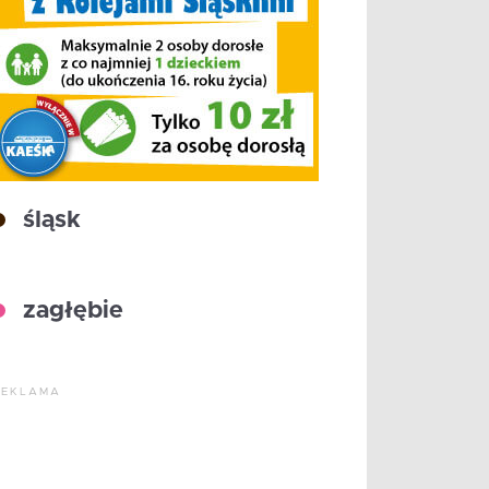
śląsk
zagłębie
REKLAMA