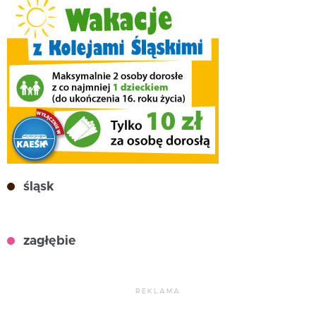
śląsk
zagłębie
REKLAMA