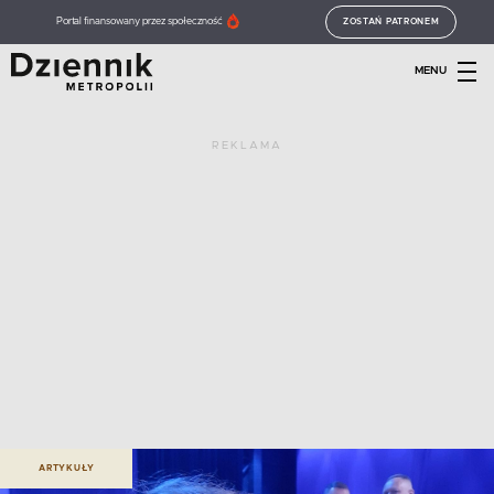
Portal finansowany przez społeczność
ZOSTAŃ PATRONEM
MENU
REKLAMA
ARTYKUŁY