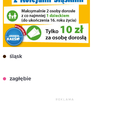
śląsk
zagłębie
REKLAMA