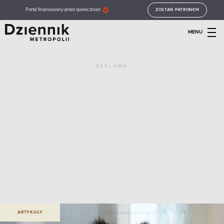
Portal finansowany przez społeczność
ZOSTAŃ PATRONEM
MENU
REKLAMA
ARTYKUŁY