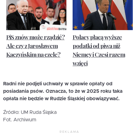
PiS znów może rządzić?
Polacy płacą wyższe
Ale czy z Jarosławem
podatki od piwa niż
Kaczyńskim na czele?
Niemcy i Czesi razem
wzięci
Radni nie podjęli uchwały w sprawie opłaty od
posiadania psów. Oznacza, to że w 2025 roku taka
opłata nie będzie w Rudzie Śląskiej obowiązywać.
Źródło: UM Ruda Śląska
Fot. Archiwum
REKLAMA