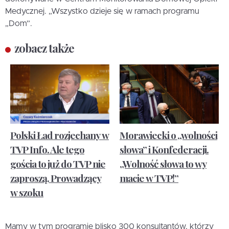
Medycznej. „Wszystko dzieje się w ramach programu
„Dom”.
zobacz także
Polski Ład rozjechany w
Morawiecki o „wolności
TVP Info. Ale tego
słowa” i Konfederacji.
gościa to już do TVP nie
„Wolność słowa to wy
zaproszą. Prowadzący
macie w TVP!”
w szoku
Mamy w tym programie blisko 300 konsultantów, którzy