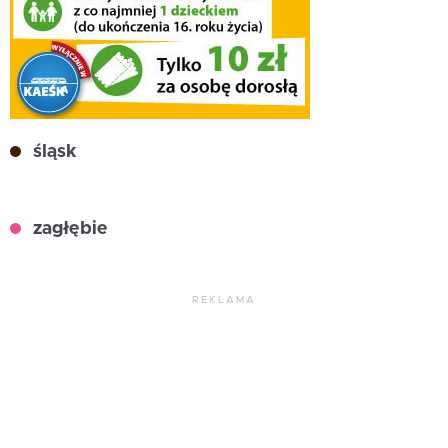
śląsk
zagłębie
REKLAMA