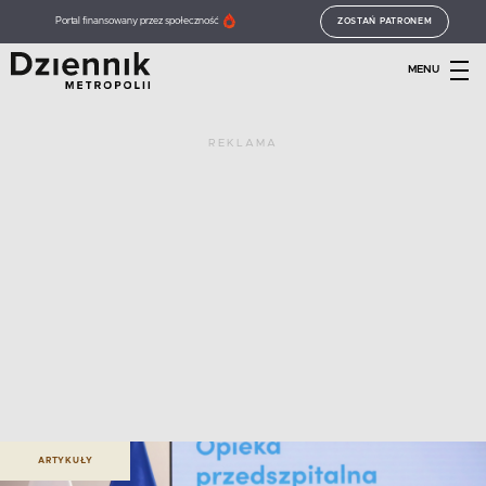
Portal finansowany przez społeczność
ZOSTAŃ PATRONEM
MENU
REKLAMA
ARTYKUŁY