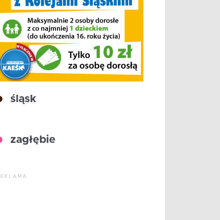
śląsk
zagłębie
REKLAMA