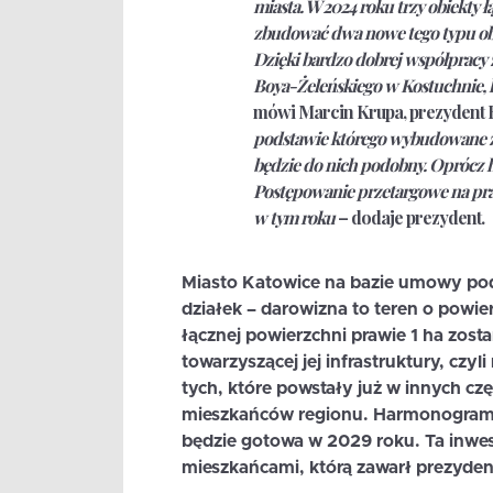
miasta. W 2024 roku trzy obiekty 
zbudować dwa nowe tego typu obiek
Dzięki bardzo dobrej współpracy 
Boya-Żeleńskiego w Kostuchnie, 
mówi
Marcin Krupa
, prezydent 
podstawie którego wybudowane zo
będzie do nich podobny. Oprócz h
Postępowanie przetargowe na prac
w tym roku
– dodaje prezydent.
Miasto Katowice na bazie umowy pod
działek – darowizna to teren o powier
łącznej powierzchni prawie 1 ha zos
towarzyszącej jej infrastruktury, czy
tych, które powstały już w innych cz
mieszkańców regionu. Harmonogram za
będzie gotowa w 2029 roku. Ta inwes
mieszkańcami, którą zawarł prezyden