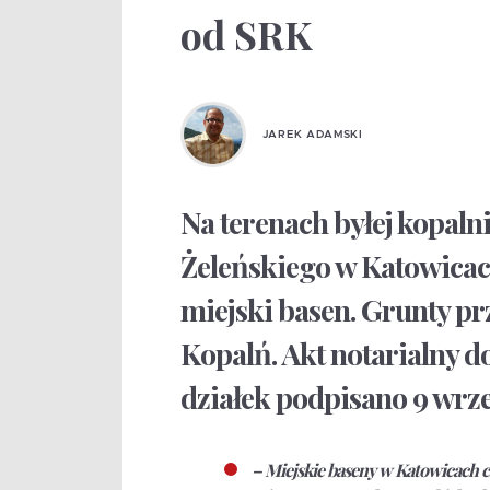
od SRK
JAREK ADAMSKI
Na terenach byłej kopaln
Żeleńskiego w Katowica
miejski basen. Grunty pr
Kopalń. Akt notarialny d
działek podpisano 9 wrze
– Miejskie baseny w Katowicach c