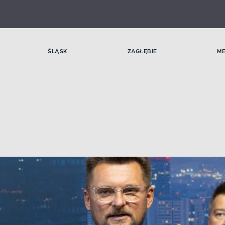
ŚLĄSK
ZAGŁĘBIE
M