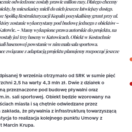
łącznie odwiedzone zostały prawie milion razy. Dlatego chcemy
ty, by mieszkańcy mieli do nich jeszcze łatwiejszy dostęp.
ze Spółką Restrukturyzacji Kopalń pozyskaliśmy grunt przy ul.
który zostanie wykorzystany pod budowę jednego z obiektów
–
Katowic. –
Mamy wykupione prawa autorskie do projektu, na
stały już trzy baseny w Katowicach. Obiekt w Kostuchnie
ali basenowej powstanie w nim mała sala sportowa.
e związane z adaptacją projektu planujemy rozpocząć jeszcze
pisanej 9 września otrzymało od SRK w sumie pięć
zchni 2,5 ha warty 4,3 mln zł. Dwie z działek o
taną przeznaczone pod budowę pływalni oraz
li m.in. sali sportowej. Obiekt będzie wzorowany na
ęściach miasta i są chętnie odwiedzane przez
kłada, że pływalnia z infrastrukturą towarzyszącą
tycja to realizacja kolejnego punktu Umowy z
t Marcin Krupa.