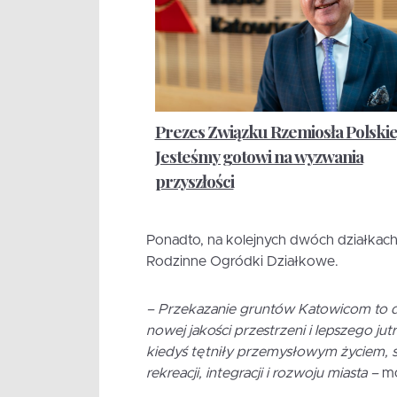
Prezes Związku Rzemiosła Polskie
Jesteśmy gotowi na wyzwania
przyszłości
Ponadto, na kolejnych dwóch działkach 
Rodzinne Ogródki Działkowe.
– Przekazanie gruntów Katowicom to d
nowej jakości przestrzeni i lepszego jut
kiedyś tętniły przemysłowym życiem, s
rekreacji, integracji i rozwoju miasta –
m