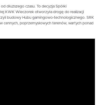
 od dłuższego czasu. To decyzja Spółki
łej KWK Wieczorek otworzyła drogę do realizacji
sta, czyli budowy Hubu gamingowo-technologicznego. SRK
ów cennych, poprzemysłowych terenów, wartych ponad