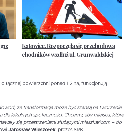
go:
Katowice. Rozpoczęła się przebudowa
chodników wzdłuż ul. Grunwaldzkiej
o łącznej powierzchni ponad 1,2 ha, funkcjonują
owód, że transformacja może być szansą na tworzenie
ra dla lokalnych społeczności. Chcemy, aby miejsca, które
tawały się przestrzeniami służącymi mieszkańcom – do
ówi
Jarosław Wieszołek
, prezes SRK.