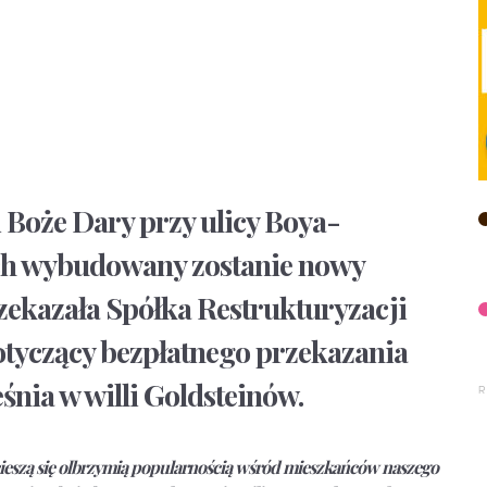
i Boże Dary przy ulicy Boya-
ch wybudowany zostanie nowy
zekazała Spółka Restrukturyzacji
otyczący bezpłatnego przekazania
śnia w willi Goldsteinów.
ieszą się olbrzymią popularnością wśród mieszkańców naszego