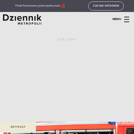
Portal finansowany przez społeczność
ZOSTAŃ PATRONEM
MENU
REKLAMA
ARTYKUŁY