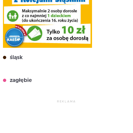
śląsk
zagłębie
REKLAMA