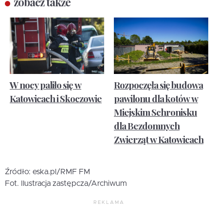
zobacz także
W nocy paliło się w
Rozpoczęła się budowa
Katowicach i Skoczowie
pawilonu dla kotów w
Miejskim Schronisku
dla Bezdomnych
Zwierząt w Katowicach
Źródło: eska.pl/RMF FM
Fot. Ilustracja zastępcza/Archiwum
REKLAMA