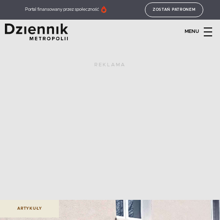
Portal finansowany przez społeczność
ZOSTAŃ PATRONEM
MENU
REKLAMA
ARTYKUŁY