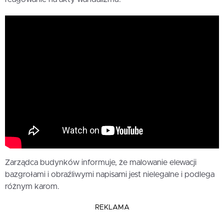
Zarządca budynków informuje, że malowanie elewacji
bazgrołami i obraźliwymi napisami jest nielegalne i podlega
różnym karom.
REKLAMA