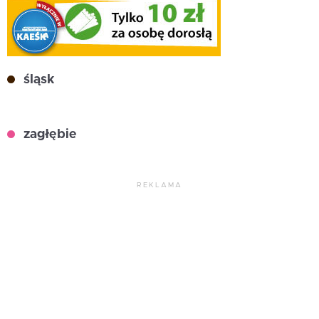
śląsk
zagłębie
REKLAMA