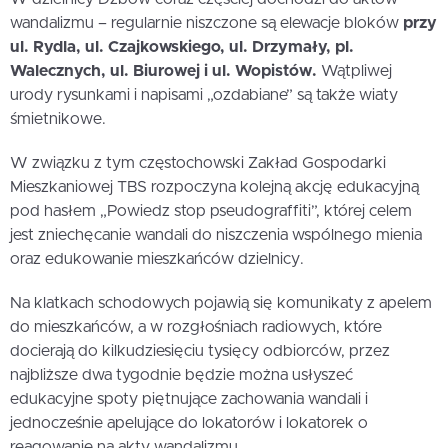
wandalizmu – regularnie niszczone są elewacje bloków
przy
ul. Rydla, ul. Czajkowskiego, ul. Drzymały, pl.
Walecznych, ul. Biurowej i ul. Wopistów.
Wątpliwej
urody rysunkami i napisami „ozdabiane” są także wiaty
śmietnikowe.
W związku z tym częstochowski Zakład Gospodarki
Mieszkaniowej TBS rozpoczyna kolejną akcję edukacyjną
pod hasłem „Powiedz stop pseudograffiti”, której celem
jest zniechęcanie wandali do niszczenia wspólnego mienia
oraz edukowanie mieszkańców dzielnicy.
Na klatkach schodowych pojawią się komunikaty z apelem
do mieszkańców, a w rozgłośniach radiowych, które
docierają do kilkudziesięciu tysięcy odbiorców, przez
najbliższe dwa tygodnie będzie można usłyszeć
edukacyjne spoty piętnujące zachowania wandali i
jednocześnie apelujące do lokatorów i lokatorek o
reagowanie na akty wandalizmu.