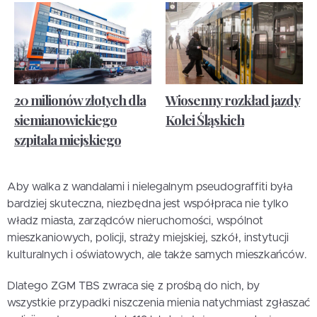
20 milionów złotych dla
Wiosenny rozkład jazdy
siemianowickiego
Kolei Śląskich
szpitala miejskiego
Aby walka z wandalami i nielegalnym pseudograffiti była
bardziej skuteczna, niezbędna jest współpraca nie tylko
władz miasta, zarządców nieruchomości, wspólnot
mieszkaniowych, policji, straży miejskiej, szkół, instytucji
kulturalnych i oświatowych, ale także samych mieszkańców.
Dlatego ZGM TBS zwraca się z prośbą do nich, by
wszystkie przypadki niszczenia mienia natychmiast zgłaszać