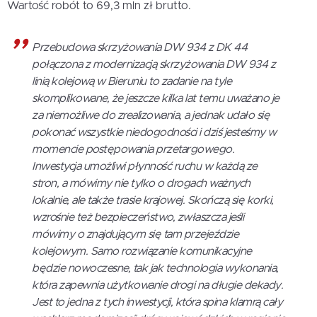
Wartość robót to 69,3 mln zł brutto.
Przebudowa skrzyżowania DW 934 z DK 44
połączona z modernizacją skrzyżowania DW 934 z
linią kolejową w Bieruniu to zadanie na tyle
skomplikowane, że jeszcze kilka lat temu uważano je
za niemożliwe do zrealizowania, a jednak udało się
pokonać wszystkie niedogodności i dziś jesteśmy w
momencie postępowania przetargowego.
Inwestycja umożliwi płynność ruchu w każdą ze
stron, a mówimy nie tylko o drogach ważnych
lokalnie, ale także trasie krajowej. Skończą się korki,
wzrośnie też bezpieczeństwo, zwłaszcza jeśli
mówimy o znajdującym się tam przejeździe
kolejowym. Samo rozwiązanie komunikacyjne
będzie nowoczesne, tak jak technologia wykonania,
która zapewnia użytkowanie drogi na długie dekady.
Jest to jedna z tych inwestycji, która spina klamrą cały