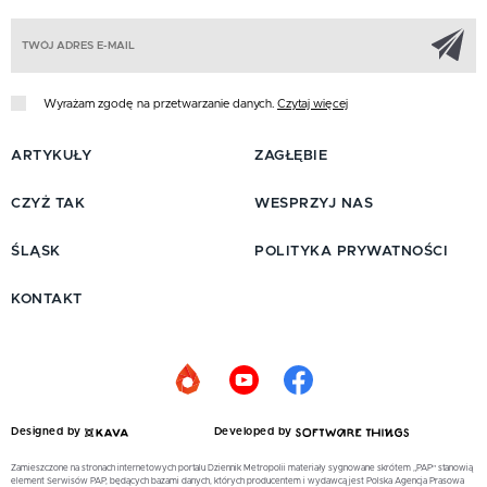
Z
Wyrażam zgodę na przetwarzanie danych.
Czytaj więcej
ARTYKUŁY
ZAGŁĘBIE
CZYŻ TAK
WESPRZYJ NAS
ŚLĄSK
POLITYKA PRYWATNOŚCI
KONTAKT
Designed by
Developed by
Zamieszczone na stronach internetowych portalu Dziennik Metropolii materiały sygnowane skrótem „PAP” stanowią
element Serwisów PAP, będących bazami danych, których producentem i wydawcą jest Polska Agencja Prasowa