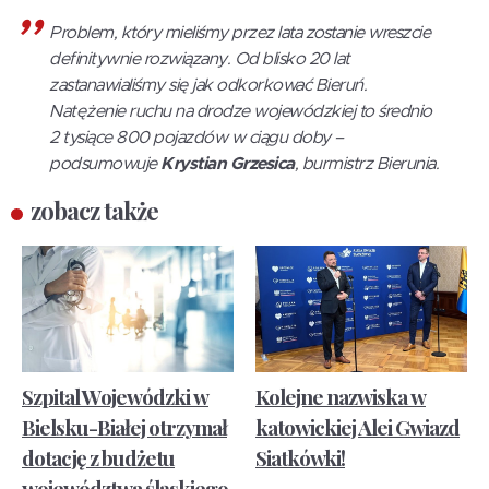
Problem, który mieliśmy przez lata zostanie wreszcie
definitywnie rozwiązany. Od blisko 20 lat
zastanawialiśmy się jak odkorkować Bieruń.
Natężenie ruchu na drodze wojewódzkiej to średnio
2 tysiące 800 pojazdów w ciągu doby –
podsumowuje
Krystian Grzesica
, burmistrz Bierunia.
zobacz także
Szpital Wojewódzki w
Kolejne nazwiska w
Bielsku-Białej otrzymał
katowickiej Alei Gwiazd
dotację z budżetu
Siatkówki!
województwa śląskiego