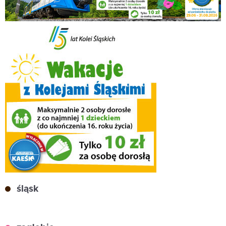
śląsk