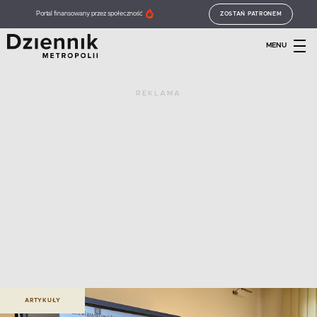
Portal finansowany przez społeczność
ZOSTAŃ PATRONEM
MENU
REKLAMA
ARTYKUŁY