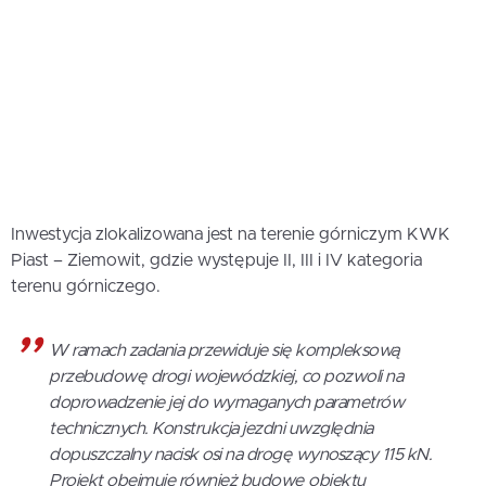
Inwestycja zlokalizowana jest na terenie górniczym KWK
Piast – Ziemowit, gdzie występuje II, III i IV kategoria
terenu górniczego.
W ramach zadania przewiduje się kompleksową
przebudowę drogi wojewódzkiej, co pozwoli na
doprowadzenie jej do wymaganych parametrów
technicznych. Konstrukcja jezdni uwzględnia
dopuszczalny nacisk osi na drogę wynoszący 115 kN.
Projekt obejmuje również budowę obiektu