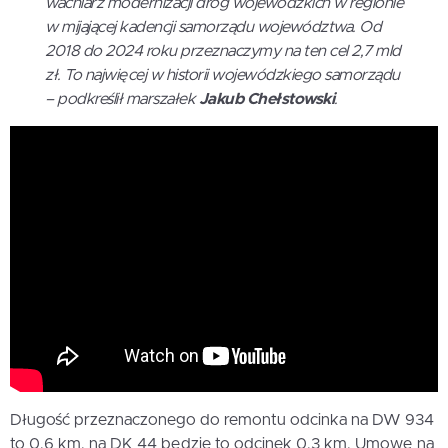
wachlarz modernizacji dróg wojewódzkich w regionie
w mijającej kadencji samorządu województwa. Od
2018 do 2024 roku przeznaczymy na ten cel 2,7 mld
zł. To najwięcej w historii wojewódzkiego samorządu
– podkreślił marszałek
Jakub Chełstowski
.
Długość przeznaczonego do remontu odcinka na DW 934
to 0,6 km, na DK 44 będzie to odcinek 0,3 km. Umowę na