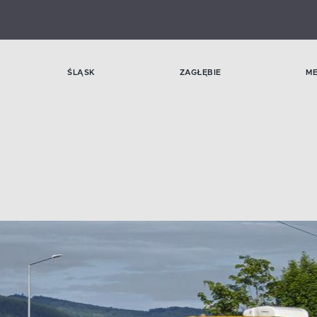
ŚLĄSK
ZAGŁĘBIE
M