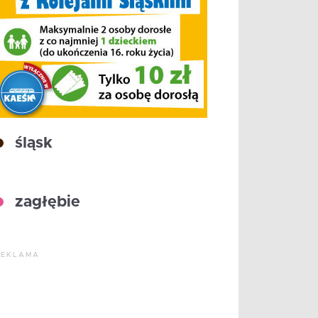
śląsk
zagłębie
REKLAMA