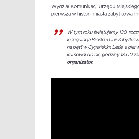
Wydział Komunikacji Urzędu Miejskiego
pierwsza w historii miasta zabytkowa li
W tym roku świętujemy 130. roczni
Inauguracja Bielskiej Linii Zabytk
na pętli w Cygańskim Lesie, a pie
kursował do ok. godziny 18.00 zar
organizator.