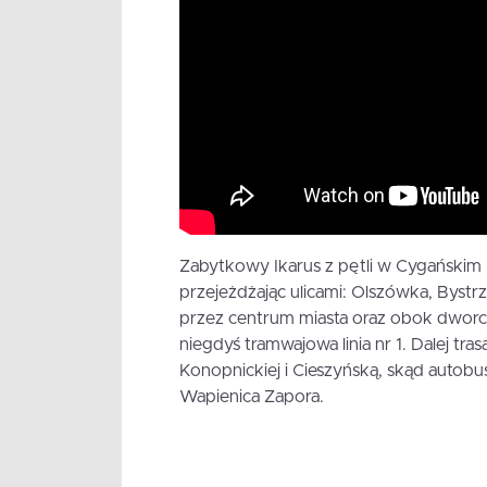
Zabytkowy Ikarus z pętli w Cygańskim 
przejeżdżając ulicami: Olszówka, Bystr
przez centrum miasta oraz obok dworc
niegdyś tramwajowa linia nr 1. Dalej tr
Konopnickiej i Cieszyńską, skąd autobus
Wapienica Zapora.