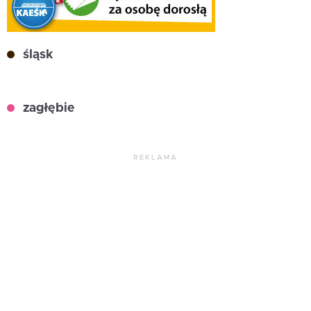
śląsk
zagłębie
REKLAMA