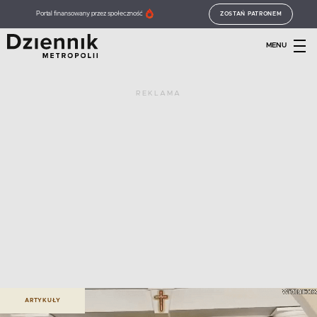
Portal finansowany przez społeczność
ZOSTAŃ PATRONEM
MENU
REKLAMA
ARTYKUŁY