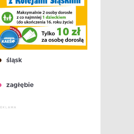
śląsk
zagłębie
REKLAMA