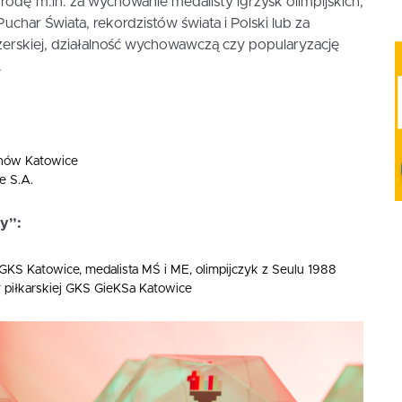
odę m.in. za wychowanie medalisty igrzysk olimpijskich,
uchar Świata, rekordzistów świata i Polski lub za
żerskiej, działalność wychowawczą czy popularyzację
.
anów Katowice
e S.A.
y”:
GKS Katowice, medalista MŚ i ME, olimpijczyk z Seulu 1988
y piłkarskiej GKS GieKSa Katowice