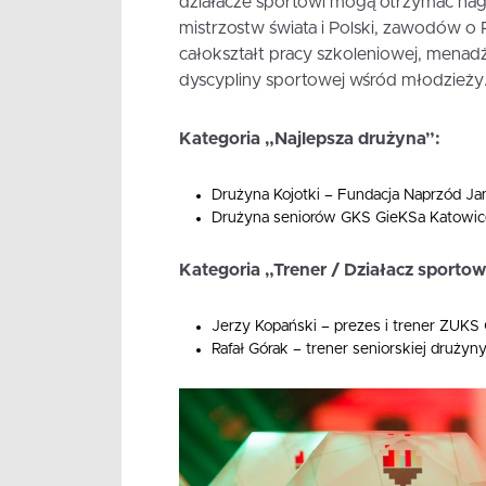
działacze sportowi mogą otrzymać nagr
mistrzostw świata i Polski, zawodów o P
całokształt pracy szkoleniowej, menad
dyscypliny sportowej wśród młodzieży
Kategoria „Najlepsza drużyna”:
Drużyna Kojotki – Fundacja Naprzód J
Drużyna seniorów GKS GieKSa Katowic
Kategoria „Trener / Działacz sportow
Jerzy Kopański – prezes i trener ZUKS 
Rafał Górak – trener seniorskiej drużyn