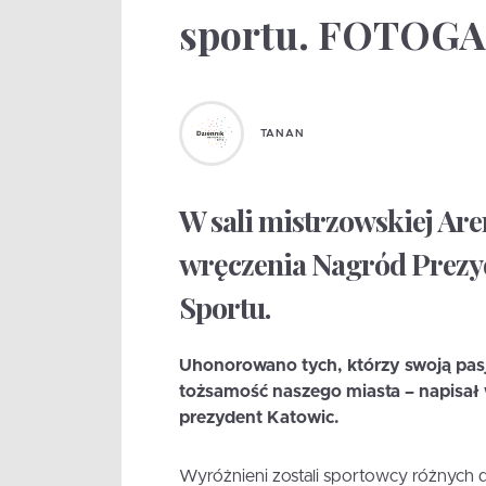
sportu. FOTOG
TANAN
W sali mistrzowskiej Are
wręczenia Nagród Prezyd
Sportu.
Uhonorowano tych, którzy swoją pasj
tożsamość naszego miasta – napisał
prezydent Katowic.
Wyróżnieni zostali sportowcy różnych dy