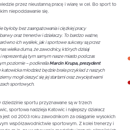
iedzie przez nieustanną pracę i wiarę w cel. Bo sport to
tkim niepoddawanie się.
 byłoby bez zaangażowania i ciężkiej pracy
arwy oraz trenerów i działaczy. To bardzo ważne,
zarówno ich wysiłek, jak i sportowe sukcesy są przez
nas wielka duma, że zawodnicy, których dzisiaj
 i reprezentują tym samym nasze miasto podczas
wym poziomie – podkreśla
Marcin Krupa, prezydent
 katowicka młodzież będzie brała przykład z naszych
dziemy mogli cieszyć się jej startami oraz zwycięstwami
ezach sportowych.
 dziedzinie sportu przyznawane są w trzech
ic, sportowa nadzieja Katowic i najlepszy działacz
 jest od 2003 roku zawodnikom za osiąganie wysokich
m współzawodnictwie sportowym. Z kolei trenerzy i