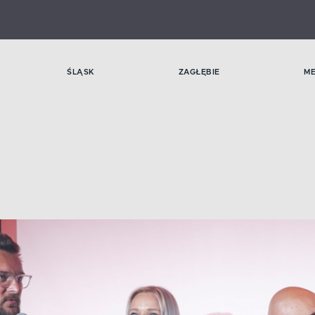
ŚLĄSK
ZAGŁĘBIE
M