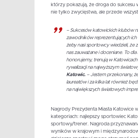
którzy pokazują, że droga do sukcesu w
nie tylko zwycięstwa, ale przede wszys
– Sukcesów katowickich klubów nie
zawodników reprezentujących ich b
żeby nasi sportowcy wiedzieli, że 
nas zauważane i doceniane. To dla 
honorujemy, trenują w Katowicach
rywalizacji na najwyższym świato
Katowic.
– Jestem przekonany, że
laureatów i za kilka lat również bę
na największych światowych impr
Nagrody Prezydenta Miasta Katowice w
kategoriach: najlepszy sportowiec Katow
sportowy/trener. Nagroda przyznawana
wyników w krajowym i międzynarodowy