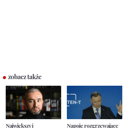
zobacz także
Największy i
Napoje rozgrzewające