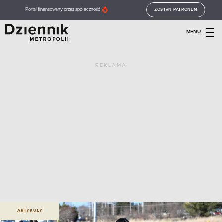
Portal finansowany przez społeczność
ZOSTAŃ PATRONEM
MENU
REKLAMA
ARTYKUŁY