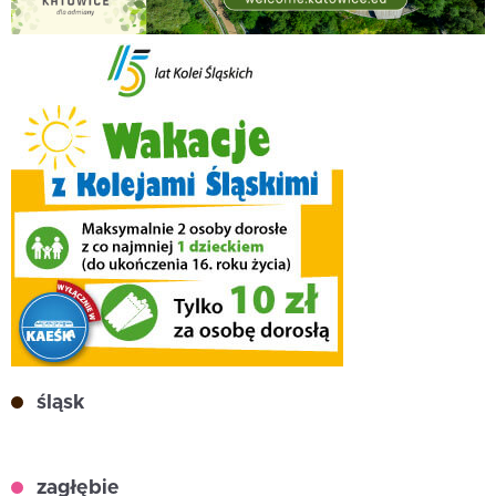
śląsk
zagłębie