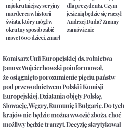
najokrutniejszy seryjny
dla prezydenta. Czym
morderca w historii
jesienią będzie się raczył
świata, który mógł w
Andrzej Duda? Znamy
okrutny sposób zabić
zamówienie
nawet 600 dzieci, zmarł
Komisarz Unii Europejskiej ds. rolnictwa
Janusz Wojciechowski poinformował,
że osiągnięto porozumienie pięciu państw
pod przewodnictwem Polski i Komisji
Europejskiej. Działania objęły Polskę,
Słowację, Węgry, Rumunię i Bułgarię. Do tych
krajów nie będzie można wwozić zboża, choć
możliwy będzie tranzyt. Decyzję skrytykował