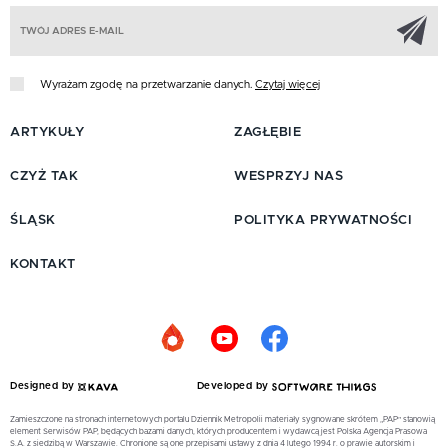
Z
Wyrażam zgodę na przetwarzanie danych.
Czytaj więcej
ARTYKUŁY
ZAGŁĘBIE
CZYŻ TAK
WESPRZYJ NAS
ŚLĄSK
POLITYKA PRYWATNOŚCI
KONTAKT
Designed by
Developed by
Zamieszczone na stronach internetowych portalu Dziennik Metropolii materiały sygnowane skrótem „PAP” stanowią
element Serwisów PAP, będących bazami danych, których producentem i wydawcą jest Polska Agencja Prasowa
S.A. z siedzibą w Warszawie. Chronione są one przepisami ustawy z dnia 4 lutego 1994 r. o prawie autorskim i