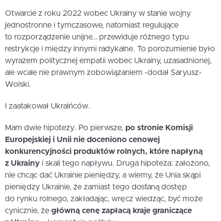
Otwarcie z roku 2022 wobec Ukrainy w stanie wojny
jednostronne i tymczasowe, natomiast regulujące
to rozporządzenie unijne… przewiduje różnego typu
restrykcje i między innymi radykalne. To porozumienie było
wyrazem politycznej empatii wobec Ukrainy, uzasadnionej,
ale wcale nie prawnym zobowiązaniem -dodał Saryusz-
Wolski.
I zaatakował Ukraińców.
Mam dwie hipotezy. Po pierwsze,
po stronie Komisji
Europejskiej i Unii nie doceniono cenowej
konkurencyjności produktów rolnych, które napłyną
z Ukrainy
i skali tego napływu. Druga hipoteza: założono,
nie chcąc dać Ukrainie pieniędzy, a wiemy, że Unia skąpi
pieniędzy Ukrainie, że zamiast tego dostaną dostęp
do rynku rolnego, zakładając, wręcz wiedząc, być może
cynicznie, że
główną cenę zapłacą kraje graniczące