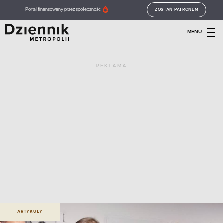
Portal finansowany przez społeczność
ZOSTAŃ PATRONEM
MENU
REKLAMA
ARTYKUŁY