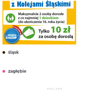
śląsk
zagłębie
REKLAMA