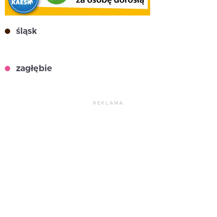
śląsk
zagłębie
REKLAMA