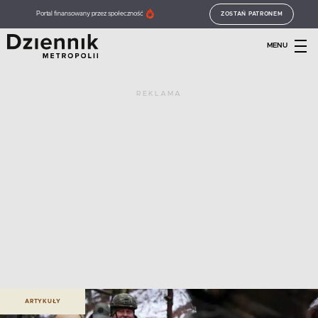
Portal finansowany przez społeczność
ZOSTAŃ PATRONEM
MENU
REKLAMA
ARTYKUŁY