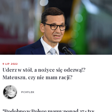
9 LIP 2022
Uderz w stół, a nożyce się odezwą!?
Mateuszu, czy nie mam racji?
PCHYLEK
"Podobno w Polsce mamy ponad 374 tys.