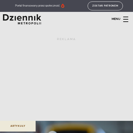
Portal finansowany przez społeczność
ZOSTAŃ PATRONEM
MENU
REKLAMA
ARTYKUŁY