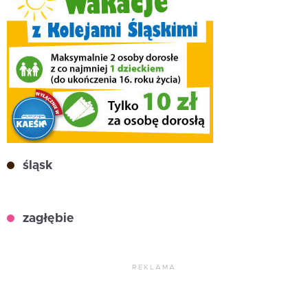
śląsk
zagłębie
REKLAMA