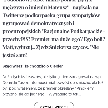
mężczyzn o imieniu Mateusz" - napisała na
Twitterze podkarpacka grupa sympatyków
ugrupowań demokratycznych i
proeuropejskich "Racjonalne Podkarpackie -
przeciw PiS". Premier ma duże ego? Ego boli?
Mati, wyluzuj... Zjedz Snickersa czy coś. "Nie
jesteś sam".
Skąd wiesz, że chodziło o Ciebie?
Dużo tych Mateuszów, ale tylko jeden zareagował na wpis
Donalda Tuska. Internauci mieli powód do śmiechu, ale też
byli pod wrażeniem, że premier określany "Pinokiem"
przyznał się do jednego... Wyglądało to tak...
CZYTAJ WIĘCEJ