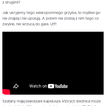
z drugimi?
Jak ukryjemy tego wiekopomnego grzyba, to myśliwi go
nie znajdą i nie upolują. A potem nie zrobią z nim tego co
zwykle, nie wrzucą do gara. Uff!
Szatany mają białoszare kapelusze, których średnica może