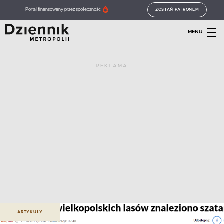
Portal finansowany przez społeczność
ZOSTAŃ PATRONEM
MENU
REKLAMA
ARTYKUŁY