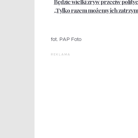
Będzie wielki zryw przeciw polityc
„Tylko razem możemy ich zatrzy
fot. PAP Foto
REKLAMA