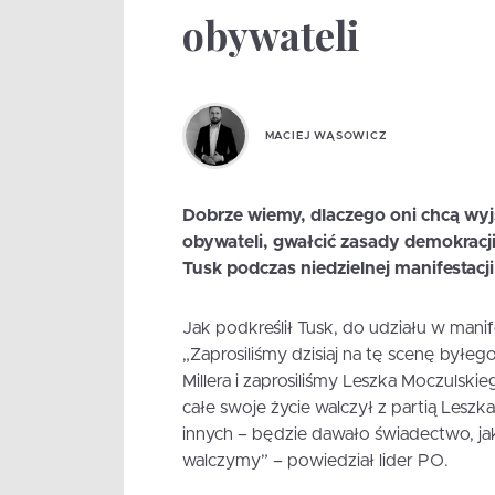
obywateli
MACIEJ WĄSOWICZ
Dobrze wiemy, dlaczego oni chcą wyj
obywateli, gwałcić zasady demokracji
Tusk podczas niedzielnej manifesta
Jak podkreślił Tusk, do udziału w manif
„Zaprosiliśmy dzisiaj na tę scenę byłe
Millera i zaprosiliśmy Leszka Moczulskie
całe swoje życie walczył z partią Leszka M
innych – będzie dawało świadectwo, ja
walczymy” – powiedział lider PO.