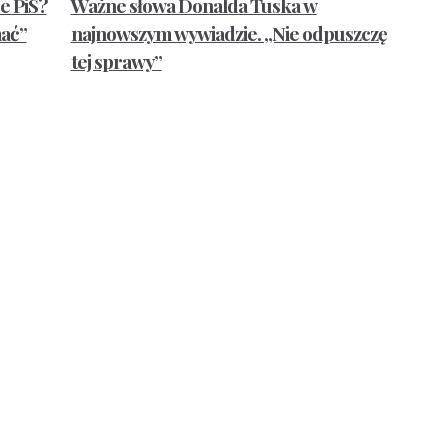
e PiS?
Ważne słowa Donalda Tuska w
mać”
najnowszym wywiadzie. „Nie odpuszczę
tej sprawy”