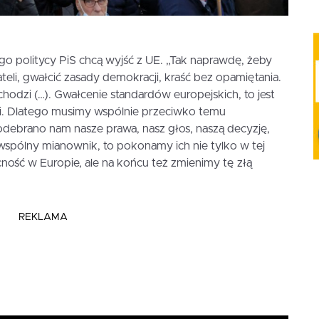
go politycy PiS chcą wyjść z UE. „Tak naprawdę, żeby
eli, gwałcić zasady demokracji, kraść bez opamiętania.
hodzi (…). Gwałcenie standardów europejskich, to jest
ci. Dlatego musimy wspólnie przeciwko temu
odebrano nam nasze prawa, nasz głos, naszą decyzję,
 wspólny mianownik, to pokonamy ich nie tylko w tej
cność w Europie, ale na końcu też zmienimy tę złą
REKLAMA