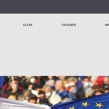
ŚLĄSK
ZAGŁĘBIE
M