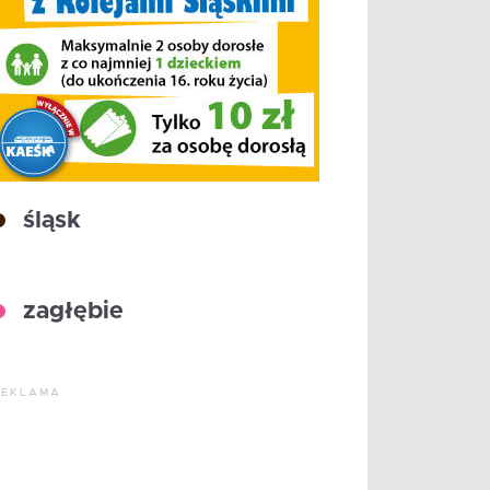
śląsk
zagłębie
REKLAMA