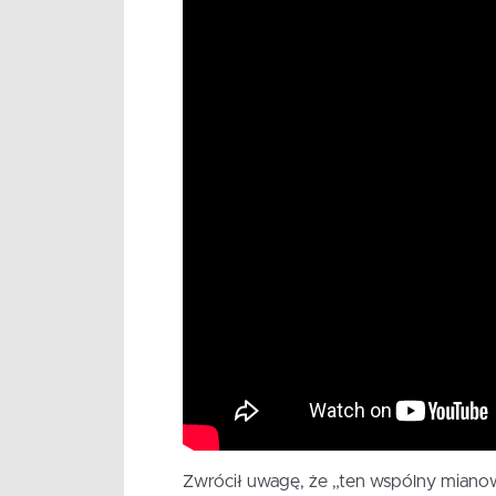
Zwrócił uwagę, że „ten wspólny mianow