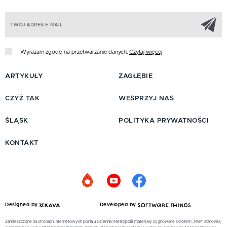
Z
Wyrażam zgodę na przetwarzanie danych.
Czytaj więcej
ARTYKUŁY
ZAGŁĘBIE
CZYŻ TAK
WESPRZYJ NAS
ŚLĄSK
POLITYKA PRYWATNOŚCI
KONTAKT
Designed by
Developed by
Zamieszczone na stronach internetowych portalu Dziennik Metropolii materiały sygnowane skrótem „PAP” stanowią