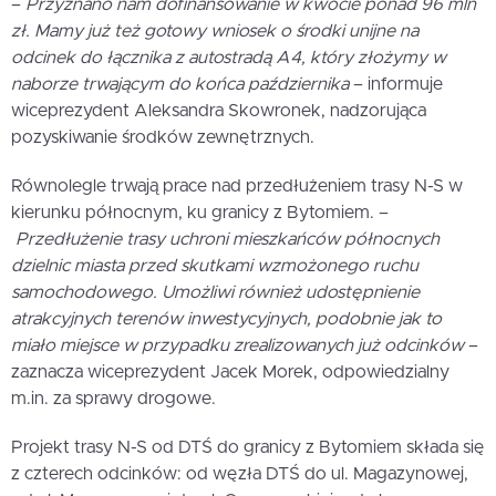
–
Przyznano nam dofinansowanie w kwocie ponad 96 mln
zł. Mamy już też gotowy wniosek o środki unijne na
odcinek do łącznika z autostradą A4, który
złożymy w
naborze trwającym do końca października
– informuje
wiceprezydent Aleksandra Skowronek, nadzorująca
pozyskiwanie środków zewnętrznych.
Równolegle trwają prace nad przedłużeniem trasy N-S w
kierunku północnym, ku granicy z Bytomiem. –
Przedłużenie trasy uchroni mieszkańców północnych
dzielnic miasta przed skutkami wzmożonego ruchu
samochodowego. Umożliwi również udostępnienie
atrakcyjnych terenów inwestycyjnych, podobnie jak to
miało miejsce w przypadku zrealizowanych już odcinków
–
zaznacza wiceprezydent Jacek Morek, odpowiedzialny
m.in. za sprawy drogowe.
Projekt trasy N-S od DTŚ do granicy z Bytomiem składa się
z czterech odcinków: od węzła DTŚ do ul. Magazynowej,