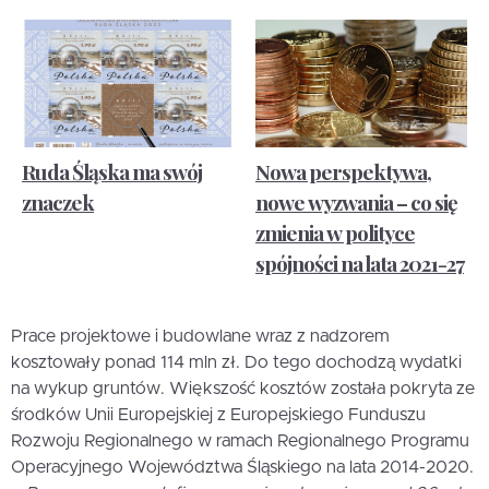
Ruda Śląska ma swój
Nowa perspektywa,
znaczek
nowe wyzwania – co się
zmienia w polityce
spójności na lata 2021-27
Prace projektowe i budowlane wraz z nadzorem
kosztowały ponad 114 mln zł. Do tego dochodzą wydatki
na wykup gruntów. Większość kosztów została pokryta ze
środków Unii Europejskiej z Europejskiego Funduszu
Rozwoju Regionalnego w ramach Regionalnego Programu
Operacyjnego Województwa Śląskiego na lata 2014-2020.