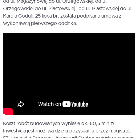
od ul. Magazynowej do ul. Orzegowskiej, od ul.
Orzegowskiej do ul. Piastowskiej i od ul. Piastowskiej do ul.
Karola Goduli. 25 lipca br. została podpisana umowa z
wykonawcą pierwszego odcinka.
Koszt robót budowlanych wyniesie ok. 60,5 mln zł.
Inwestycja jest możliwa dzięki pozyskaniu przez magistrat