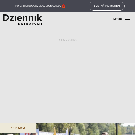
Portal finansowany przez społeczność
ZOSTAŃ PATRONEM
MENU
REKLAMA
ARTYKUŁY