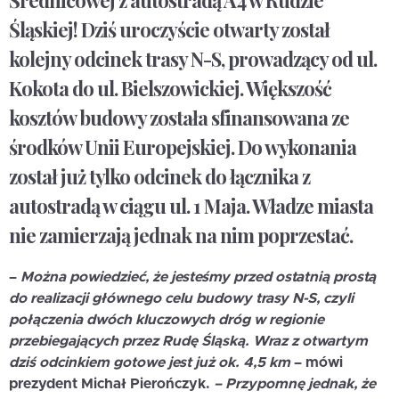
Średnicowej z autostradą A4 w Rudzie
Śląskiej! Dziś uroczyście otwarty został
kolejny odcinek trasy N-S, prowadzący od ul.
Kokota do ul. Bielszowickiej. Większość
kosztów budowy została sfinansowana ze
środków Unii Europejskiej. Do wykonania
został już tylko odcinek do łącznika z
autostradą w ciągu ul. 1 Maja. Władze miasta
nie zamierzają jednak na nim poprzestać.
–
Można powiedzieć, że jesteśmy przed ostatnią prostą
do realizacji głównego celu budowy trasy N-S, czyli
połączenia dwóch kluczowych dróg w regionie
przebiegających przez Rudę Śląską. Wraz
z
otwartym
dziś odcinkiem gotowe jest już ok. 4,5 km
– mówi
prezydent Michał Pierończyk.
– Przypomnę jednak, że