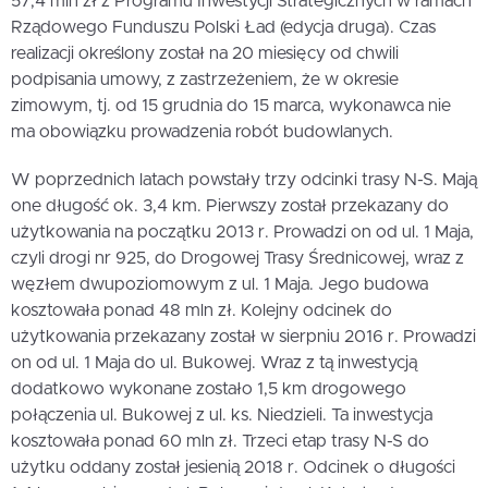
57,4 mln zł z Programu Inwestycji Strategicznych w ramach
Rządowego Funduszu Polski Ład (edycja druga). Czas
realizacji określony został na 20 miesięcy od chwili
podpisania umowy, z zastrzeżeniem, że w okresie
zimowym, tj. od 15 grudnia do 15 marca, wykonawca nie
ma obowiązku prowadzenia robót budowlanych.
W poprzednich latach powstały trzy odcinki trasy N-S. Mają
one długość ok. 3,4 km. Pierwszy został przekazany do
użytkowania na początku 2013 r. Prowadzi on od ul. 1 Maja,
czyli drogi nr 925, do Drogowej Trasy Średnicowej, wraz z
węzłem dwupoziomowym z ul. 1 Maja. Jego budowa
kosztowała ponad 48 mln zł. Kolejny odcinek do
użytkowania przekazany został w sierpniu 2016 r. Prowadzi
on od ul. 1 Maja do ul. Bukowej. Wraz z tą inwestycją
dodatkowo wykonane zostało 1,5 km drogowego
połączenia ul. Bukowej z ul. ks. Niedzieli. Ta inwestycja
kosztowała ponad 60 mln zł. Trzeci etap trasy N-S do
użytku oddany został jesienią 2018 r. Odcinek o długości