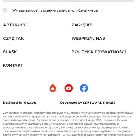
Wyrażam zgodę na przetwarzanie danych.
Czytaj więcej
ARTYKUŁY
ZAGŁĘBIE
CZYŻ TAK
WESPRZYJ NAS
ŚLĄSK
POLITYKA PRYWATNOŚCI
KONTAKT
Designed by
Developed by
Zamieszczone na stronach internetowych portalu Dziennik Metropolii materiały sygnowane skrótem „PAP” stanowią
element Serwisów PAP, będących bazami danych, których producentem i wydawcą jest Polska Agencja Prasowa
S.A. z siedzibą w Warszawie. Chronione są one przepisami ustawy z dnia 4 lutego 1994 r. o prawie autorskim i
prawach pokrewnych oraz ustawy z dnia 27 lipca 2001 r. o ochronie baz danych. Powyższe materiały są
wykorzystywane na podstawie stosownej umowy licencyjnej. Jakiekolwiek wykorzystywanie przedmiotowych
materiałów przez użytkowników portalu, poza przewidzianymi przez przepisy prawa wyjątkami, w szczególności
dozwolonym użytkiem osobistym, jest zabronione. PAP S.A. zastrzega, iż dalsze rozpowszechnianie materiałów, o