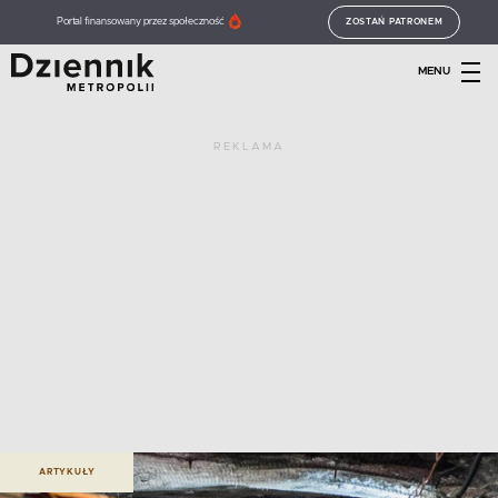
Portal finansowany przez społeczność
ZOSTAŃ PATRONEM
MENU
REKLAMA
ARTYKUŁY