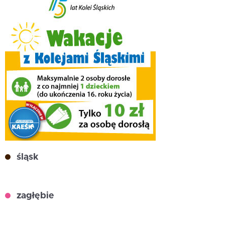
śląsk
zagłębie