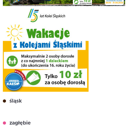
śląsk
zagłębie