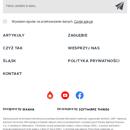
Z
Wyrażam zgodę na przetwarzanie danych.
Czytaj więcej
ARTYKUŁY
ZAGŁĘBIE
CZYŻ TAK
WESPRZYJ NAS
ŚLĄSK
POLITYKA PRYWATNOŚCI
KONTAKT
Designed by
Developed by
Zamieszczone na stronach internetowych portalu Dziennik Metropolii materiały sygnowane skrótem „PAP” stanowią
element Serwisów PAP, będących bazami danych, których producentem i wydawcą jest Polska Agencja Prasowa
S.A. z siedzibą w Warszawie. Chronione są one przepisami ustawy z dnia 4 lutego 1994 r. o prawie autorskim i
prawach pokrewnych oraz ustawy z dnia 27 lipca 2001 r. o ochronie baz danych. Powyższe materiały są