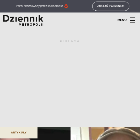
Portal finansowany przez społeczność
ZOSTAŃ PATRONEM
MENU
REKLAMA
ARTYKUŁY