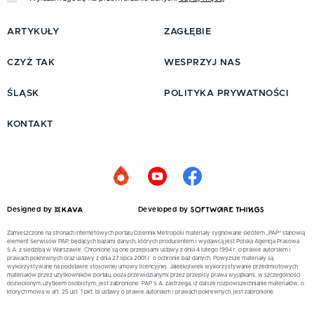
ARTYKUŁY
ZAGŁĘBIE
CZYŻ TAK
WESPRZYJ NAS
ŚLĄSK
POLITYKA PRYWATNOŚCI
KONTAKT
Designed by
Developed by
Zamieszczone na stronach internetowych portalu Dziennik Metropolii materiały sygnowane skrótem „PAP” stanowią
element Serwisów PAP, będących bazami danych, których producentem i wydawcą jest Polska Agencja Prasowa
S.A. z siedzibą w Warszawie. Chronione są one przepisami ustawy z dnia 4 lutego 1994 r. o prawie autorskim i
prawach pokrewnych oraz ustawy z dnia 27 lipca 2001 r. o ochronie baz danych. Powyższe materiały są
wykorzystywane na podstawie stosownej umowy licencyjnej. Jakiekolwiek wykorzystywanie przedmiotowych
materiałów przez użytkowników portalu, poza przewidzianymi przez przepisy prawa wyjątkami, w szczególności
dozwolonym użytkiem osobistym, jest zabronione. PAP S.A. zastrzega, iż dalsze rozpowszechnianie materiałów, o
których mowa w art. 25 ust. 1 pkt. b) ustawy o prawie autorskim i prawach pokrewnych, jest zabronione.