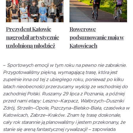
Prezydent Katowic
Rowerowe
nagrodził artystycznie
podsumowanie maja w
uzdolnioną młodzież
Katowicach
–
Sportowych emocji w tym roku na pewno nie zabraknie.
Przygotowaliśmy piękną, wymagającą trasę, która jest
zupełnie inna od tej z ubiegłego roku, ponieważ po kilku
latach nieobecności przerzucamy wyścig ze wschodniej do
zachodniej Polski. Ruszamy 29 lipca z Poznania, a później
przed nami etapy: Leszno–Karpacz, Wałbrzych–Duszniki
Zdrój, Strzelin–Opole, Pszczyna–Bielsko-Biała, czasówka w
Katowicach, Zabrze–Kraków. Znam tę trasę doskonale,
cały rok starannie ją planowaliśmy i jestem przekonany, że
stanie się areną fantastycznej rywalizacji!
– zapowiada