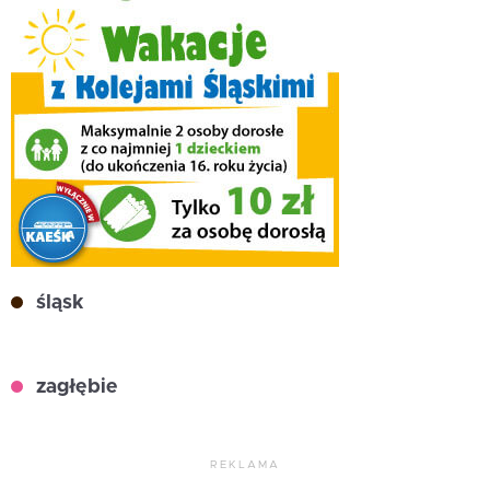
śląsk
zagłębie
REKLAMA