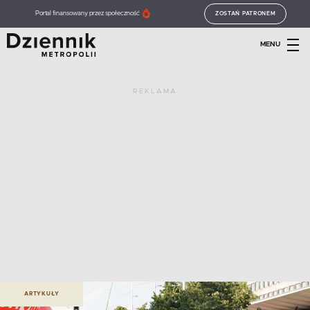
Portal finansowany przez społeczność
ZOSTAŃ PATRONEM
MENU
REKLAMA
ARTYKUŁY