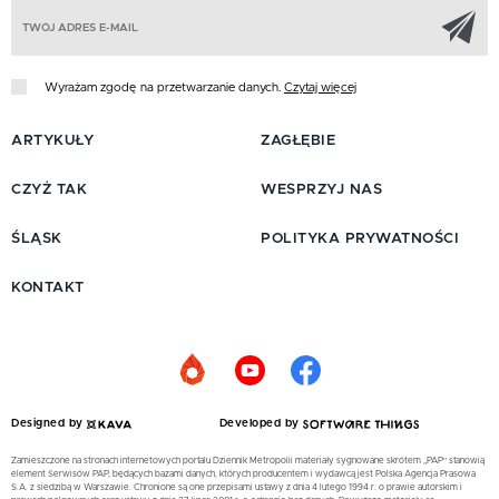
Z
Wyrażam zgodę na przetwarzanie danych.
Czytaj więcej
ARTYKUŁY
ZAGŁĘBIE
CZYŻ TAK
WESPRZYJ NAS
ŚLĄSK
POLITYKA PRYWATNOŚCI
KONTAKT
Designed by
Developed by
Zamieszczone na stronach internetowych portalu Dziennik Metropolii materiały sygnowane skrótem „PAP” stanowią
element Serwisów PAP, będących bazami danych, których producentem i wydawcą jest Polska Agencja Prasowa
S.A. z siedzibą w Warszawie. Chronione są one przepisami ustawy z dnia 4 lutego 1994 r. o prawie autorskim i