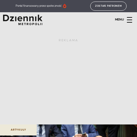
Portal finansowany przez społeczność
ZOSTAŃ PATRONEM
MENU
REKLAMA
ARTYKUŁY