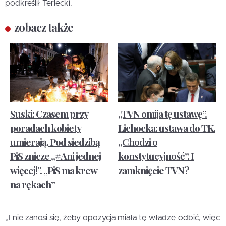
podkreślił Terlecki.
zobacz także
Suski: Czasem przy
„TVN omija tę ustawę”.
poradach kobiety
Lichocka: ustawa do TK.
umierają. Pod siedzibą
„Chodzi o
PiS znicze „#Ani jednej
konstytucyjność”. I
więcej!”. „PiS ma krew
zamknięcie TVN?
na rękach”
„I nie zanosi się, żeby opozycja miała tę władzę odbić, więc