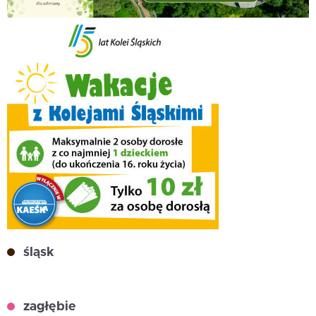
śląsk
zagłębie