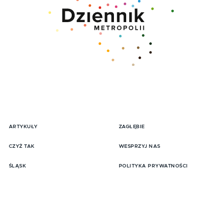
ARTYKUŁY
ZAGŁĘBIE
pisz się do Newslttera
CZYŻ TAK
WESPRZYJ NAS
ŚLĄSK
POLITYKA PRYWATNOŚCI