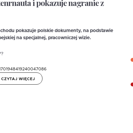
ntenrnauta i pokazuje nagranie z
schodu pokazuje polskie dokumenty, na podstawie
jskiej na specjalnej, pracowniczej wizie.
??
us/1701948419240047086
CZYTAJ WIĘCEJ