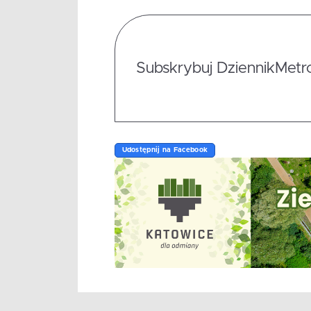
Subskrybuj DziennikMetrop
Udostępnij na Facebook