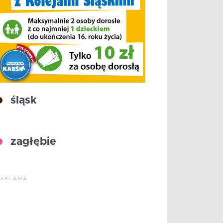
śląsk
zagłębie
REKLAMA