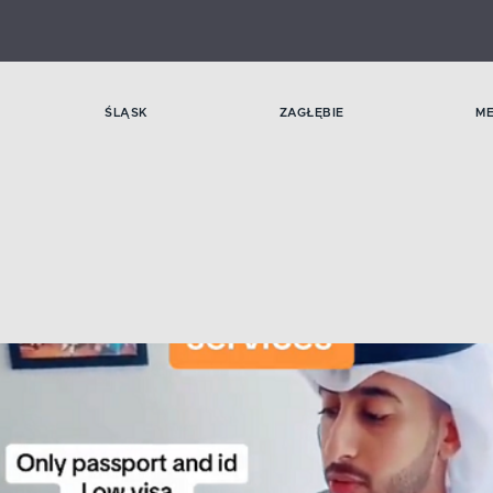
ŚLĄSK
ZAGŁĘBIE
M