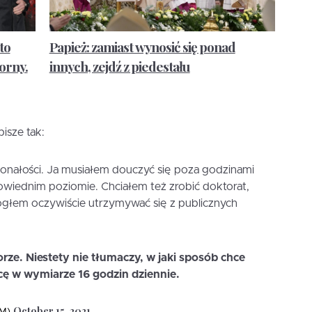
to
Papież: zamiast wynosić się ponad
orny.
innych, zejdź z piedestału
isze tak:
onałości. Ja musiałem douczyć się poza godzinami
wiednim poziomie. Chciałem też zrobić doktorat,
Mogłem oczywiście utrzymywać się z publicznych
orze. Niestety nie tłumaczy, w jaki sposób chce
ę w wymiarze 16 godzin dziennie.
October 15, 2021
EM)