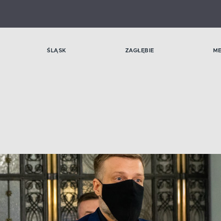
ŚLĄSK
ZAGŁĘBIE
M