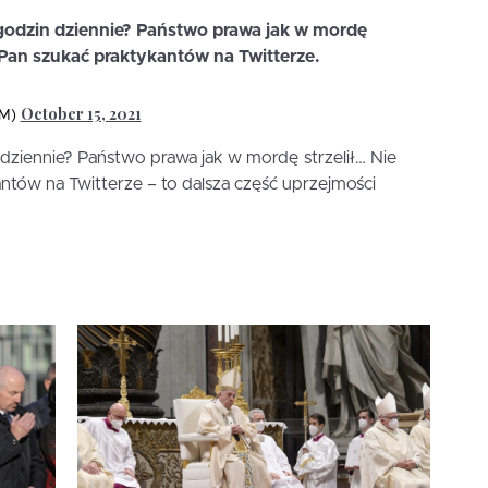
odzin dziennie? Państwo prawa jak w mordę
i Pan szukać praktykantów na Twitterze.
October 15, 2021
EM)
ziennie? Państwo prawa jak w mordę strzelił… Nie
antów na Twitterze – to dalsza część uprzejmości