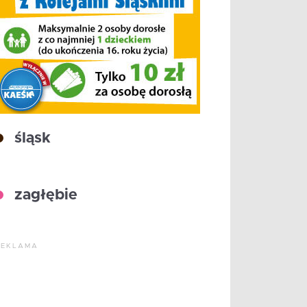
śląsk
zagłębie
REKLAMA