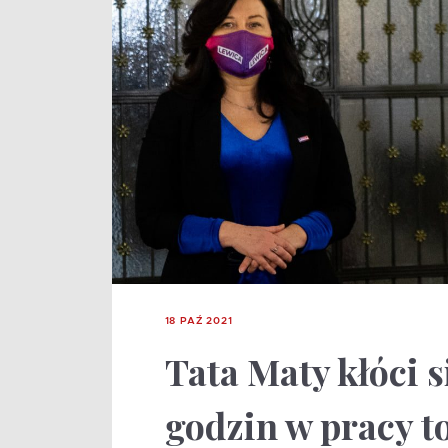
18 PAŹ 2021
Tata Maty kłóci s
godzin w pracy t