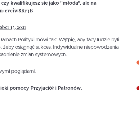
czy kwalifikujesz się jako "młoda", ale na
com/cvciw8Rr3B
ober 15, 2021
łamach Polityki mówi tak: Wątpię, aby tacy ludzie byli
, żeby osiągnąć sukces. Indywidualne niepowodzenia
asadnienie zmian systemowych.
owymi poglądami.
zięki pomocy Przyjaciół i Patronów.