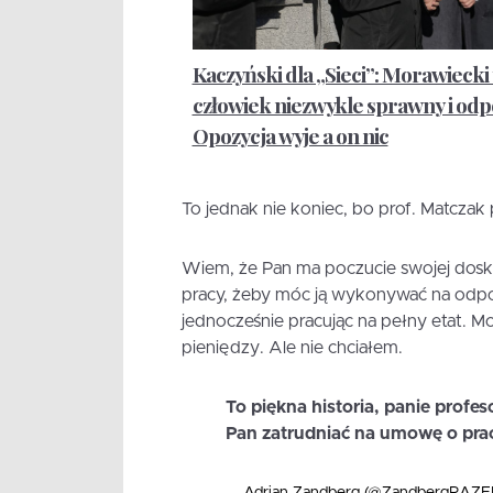
Kaczyński dla „Sieci”: Morawiecki 
człowiek niezwykle sprawny i odp
Opozycja wyje a on nic
To jednak nie koniec, bo prof. Matczak p
Wiem, że Pan ma poczucie swojej dosk
pracy, żeby móc ją wykonywać na odpo
jednocześnie pracując na pełny etat. 
pieniędzy. Ale nie chciałem.
To piękna historia, panie profes
Pan zatrudniać na umowę o prac
— Adrian Zandberg (@ZandbergRAZ