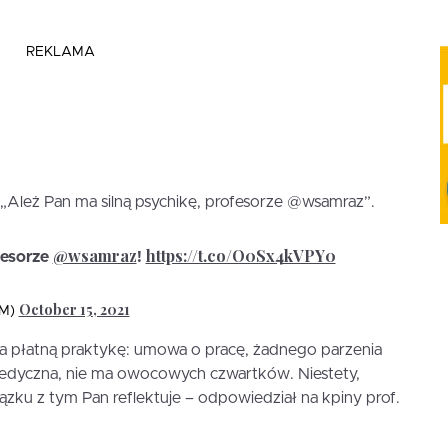
REKLAMA
Ależ Pan ma silną psychikę, profesorze @wsamraz”.
@wsamraz
https://t.co/O0Sx4kVPY0
fesorze
!
October 15, 2021
EM)
 płatną praktykę: umowa o pracę, żadnego parzenia
edyczna, nie ma owocowych czwartków. Niestety,
ązku z tym Pan reflektuje – odpowiedział na kpiny prof.