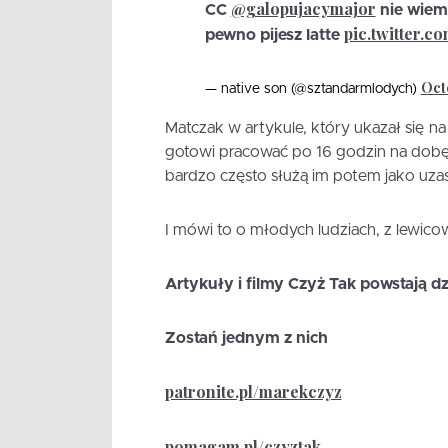
@galopujacymajor
CC
nie wiem 
pic.twitter.
pewno pijesz latte
Oct
— native son (@sztandarmlodych)
Matczak w artykule, który ukazał się na 
gotowi pracować po 16 godzin na dobę
bardzo często służą im potem jako uz
I mówi to o młodych ludziach, z lewic
Artykuły i filmy Czyż Tak powstają d
Zostań jednym z nich
patronite.pl/marekczyz
pomagam.pl/czyztak