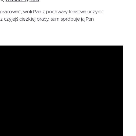
pracować, woli Pan z pochwały lenistwa uczynić
 czyjejś ciężkiej pracy, sam spróbuje ją Pan