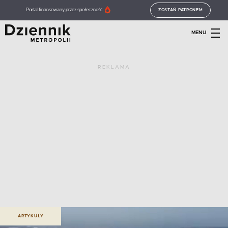
Portal finansowany przez społeczność
ZOSTAŃ PATRONEM
MENU
REKLAMA
ARTYKUŁY