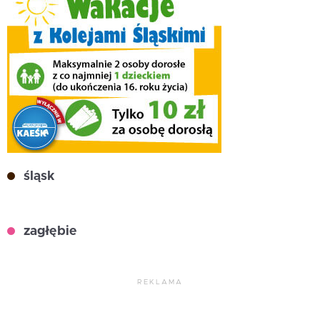
śląsk
zagłębie
REKLAMA