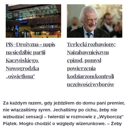
PiS=Drożyzna – napis
Terlecki rozbawiony:
na siedzibie partii
Najzabawniejszym
Kaczyńskiego.
epizod, pomysł
Nowogrodzka
powierzenia
„oświetlona”
kodziarzom kontroli
uczciwości wyborów
Za każdym razem, gdy jeździłem do domu pani premier,
nie włączaliśmy syren. Jechaliśmy po cichu, żeby nie
wzbudzać sensacji – twierdzi w rozmowie z „Wyborczą”
Piątek. Mogło chodzić o względy wizerunkowe. – Żeby