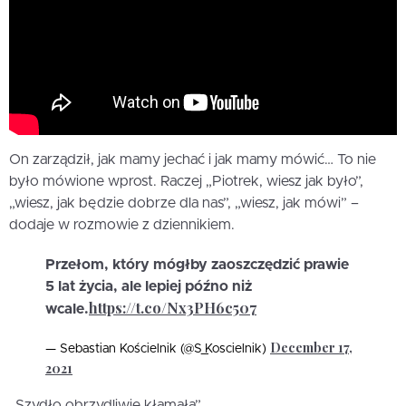
On zarządził, jak mamy jechać i jak mamy mówić… To nie
było mówione wprost. Raczej „Piotrek, wiesz jak było”,
„wiesz, jak będzie dobrze dla nas”, „wiesz, jak mówi” –
dodaje w rozmowie z dziennikiem.
Przełom, który mógłby zaoszczędzić prawie
5 lat życia, ale lepiej późno niż
https://t.co/Nx3PH6c507
wcale.
December 17,
— Sebastian Kościelnik (@S_Koscielnik)
2021
„Szydło obrzydliwie kłamała”