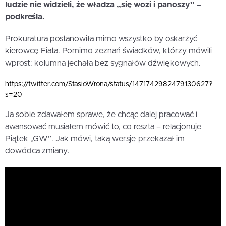
ludzie nie widzieli, że władza „się wozi i panoszy” –
podkreśla.
Prokuratura postanowiła mimo wszystko by oskarżyć
kierowcę Fiata. Pomimo zeznań świadków, którzy mówili
wprost: kolumna jechała bez sygnałów dźwiękowych.
https://twitter.com/StasioWrona/status/1471742982479130627?
s=20
Ja sobie zdawałem sprawę, że chcąc dalej pracować i
awansować musiałem mówić to, co reszta – relacjonuje
Piątek „GW”. Jak mówi, taką wersję przekazał im
dowódca zmiany.