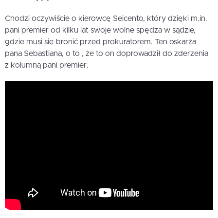
Chodzi oczywiście o kierowcę Seicento, który dzięki m.in.
pani premier od kilku lat swoje wolne spędza w sądzie,
gdzie musi się bronić przed prokuratorem. Ten oskarża
pana Sebastiana, o to , że to on doprowadził do zderzenia
z kolumną pani premier.