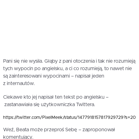
Pani się nie wysila. Głąby z pani otoczenia i tak nie rozumieją
tych wypocin po angielsku, a ci co rozumieją, to nawet nie
są zainteresowani wypocinami – napisał jeden
z internautów.
Ciekawe kto jej napisał ten tekst po angielsku –
zastanawiała się użytkowniczka Twittera.
https://twitter.com/PixelMeek/status/1477918157817929729?s=20
Weź, Beata może przeproś Sebę – zaproponował
komentujący.