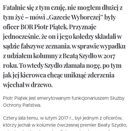
Fatalnie się z tym czuję, nie mogłem dłużej z
tym żyć – mówi „Gazecie Wyborczej” były
oficer BOR Piotr Piątek. Przyznaje
jednocześnie, że on i jego koledzy składali w
sądzie fałszywe zeznania. w sprawie wypadku
z udziałem kolumny z Beatą Szydło w 2017
roku. To wtedy Szydło złamała nogę, po tym
jak jej kierowca chcąc uniknąć zderzenia
wjechał w drzewo.
Piotr Piątek jest emerytowanym funkcjonariuszem Służby
Ochrony Państwa.
Cztery lata temu, w lutym 2017 r., był jednym z oficerów,
którzy jechali w kolumnie ówczesnej premier Beaty Szydło,