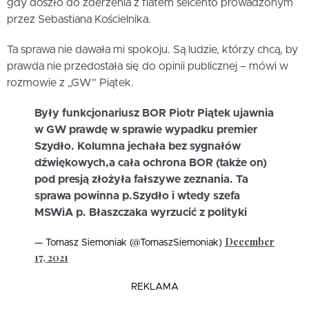
gdy doszło do zderzenia z fiatem seicento prowadzonym
przez Sebastiana Kościelnika.
Ta sprawa nie dawała mi spokoju. Są ludzie, którzy chcą, by
prawda nie przedostała się do opinii publicznej – mówi w
rozmowie z „GW” Piątek.
Były funkcjonariusz BOR Piotr Piątek ujawnia
w GW prawdę w sprawie wypadku premier
Szydło. Kolumna jechała bez sygnałów
dźwiękowych,a cała ochrona BOR (także on)
pod presją złożyła fałszywe zeznania. Ta
sprawa powinna p.Szydło i wtedy szefa
MSWiA p. Błaszczaka wyrzucić z polityki
December
— Tomasz Siemoniak (@TomaszSiemoniak)
17, 2021
REKLAMA