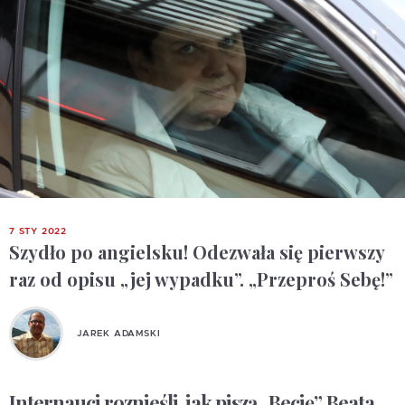
7 STY 2022
Szydło po angielsku! Odezwała się pierwszy
raz od opisu „jej wypadku”. „Przeproś Sebę!”
JAREK ADAMSKI
Internauci roznieśli, jak piszą „Becię”. Beata