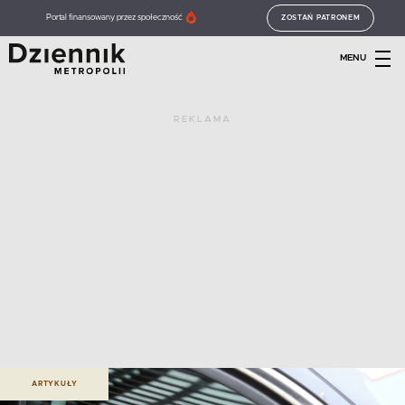
Portal finansowany przez społeczność
ZOSTAŃ PATRONEM
MENU
REKLAMA
ARTYKUŁY