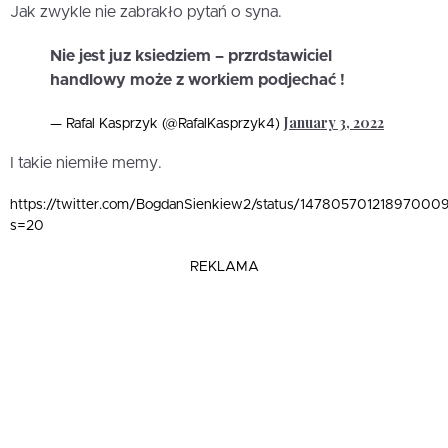
Jak zwykle nie zabrakło pytań o syna.
Nie jest juz ksiedziem – przrdstawiciel
handlowy może z workiem podjechać !
January 3, 2022
— Rafal Kasprzyk (@RafalKasprzyk4)
I takie niemiłe memy.
https://twitter.com/BogdanSienkiew2/status/14780570121897000
s=20
REKLAMA