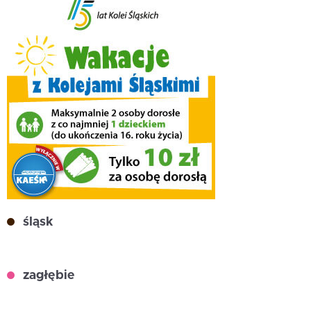
śląsk
zagłębie