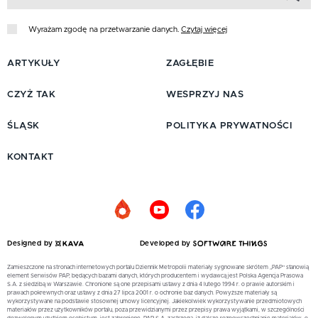
Wyrażam zgodę na przetwarzanie danych.
Czytaj więcej
ARTYKUŁY
ZAGŁĘBIE
CZYŻ TAK
WESPRZYJ NAS
ŚLĄSK
POLITYKA PRYWATNOŚCI
KONTAKT
Designed by
Developed by
Zamieszczone na stronach internetowych portalu Dziennik Metropolii materiały sygnowane skrótem „PAP” stanowią
element Serwisów PAP, będących bazami danych, których producentem i wydawcą jest Polska Agencja Prasowa
S.A. z siedzibą w Warszawie. Chronione są one przepisami ustawy z dnia 4 lutego 1994 r. o prawie autorskim i
prawach pokrewnych oraz ustawy z dnia 27 lipca 2001 r. o ochronie baz danych. Powyższe materiały są
wykorzystywane na podstawie stosownej umowy licencyjnej. Jakiekolwiek wykorzystywanie przedmiotowych
materiałów przez użytkowników portalu, poza przewidzianymi przez przepisy prawa wyjątkami, w szczególności