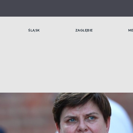
ŚLĄSK
ZAGŁĘBIE
M