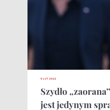
9 LUT 2022
Szydło „zaorana
jest jedynym spr