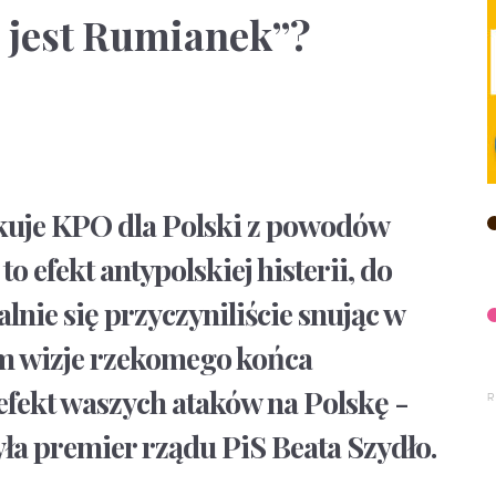
 jest Rumianek”?
kuje KPO dla Polski z powodów
 to efekt antypolskiej histerii, do
lnie się przyczyniliście snując w
m wizje rzekomego końca
efekt waszych ataków na Polskę -
yła premier rządu PiS Beata Szydło.