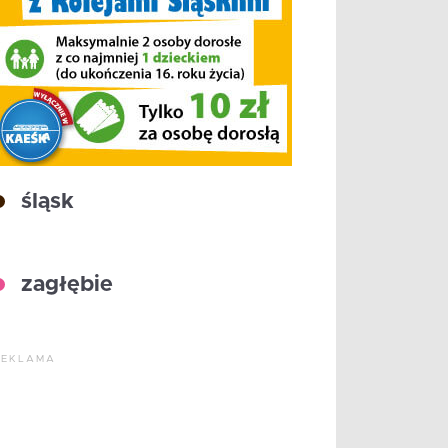
śląsk
zagłębie
REKLAMA