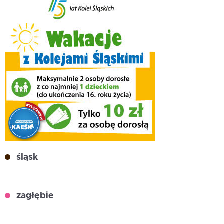
śląsk
zagłębie