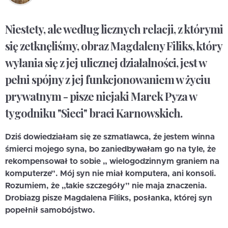
Niestety, ale według licznych relacji, z którymi
się zetknęliśmy, obraz Magdaleny Filiks, który
wyłania się z jej ulicznej działalności, jest w
pełni spójny z jej funkcjonowaniem w życiu
prywatnym - pisze niejaki Marek Pyza w
tygodniku "Sieci" braci Karnowskich.
Dziś dowiedziałam się ze szmatlawca, źe jestem winna
śmierci mojego syna, bo zaniedbywałam go na tyle, że
rekompensował to sobie „ wielogodzinnym graniem na
komputerze”. Mój syn nie miał komputera, ani konsoli.
Rozumiem, że „takie szczegóły” nie maja znaczenia.
Drobiazg pisze Magdalena Filiks, posłanka, której syn
popełnił samobójstwo.