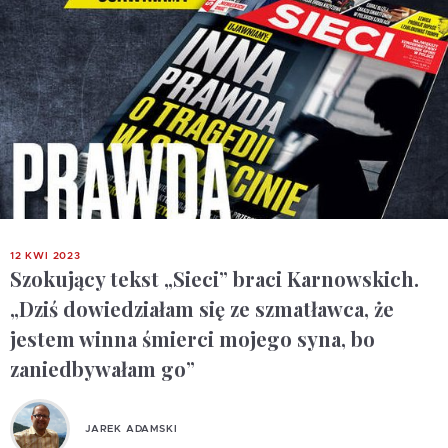
12 KWI 2023
Szokujący tekst „Sieci” braci Karnowskich.
„Dziś dowiedziałam się ze szmatławca, że
jestem winna śmierci mojego syna, bo
zaniedbywałam go”
JAREK ADAMSKI