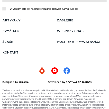
Wyrażam zgodę na przetwarzanie danych.
Czytaj więcej
ARTYKUŁY
ZAGŁĘBIE
CZYŻ TAK
WESPRZYJ NAS
ŚLĄSK
POLITYKA PRYWATNOŚCI
KONTAKT
Designed by
Developed by
Zamieszczone na stronach internetowych portalu Dziennik Metropolii materiały sygnowane skrótem „PAP” stanowią
element Serwisów PAP, będących bazami danych, których producentem i wydawcą jest Polska Agencja Prasowa
S.A. z siedzibą w Warszawie. Chronione są one przepisami ustawy z dnia 4 lutego 1994 r. o prawie autorskim i
prawach pokrewnych oraz ustawy z dnia 27 lipca 2001 r. o ochronie baz danych. Powyższe materiały są
wykorzystywane na podstawie stosownej umowy licencyjnej. Jakiekolwiek wykorzystywanie przedmiotowych
materiałów przez użytkowników portalu, poza przewidzianymi przez przepisy prawa wyjątkami, w szczególności
dozwolonym użytkiem osobistym, jest zabronione. PAP S.A. zastrzega, iż dalsze rozpowszechnianie materiałów, o