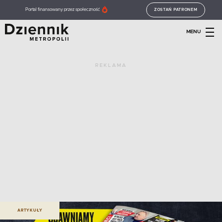
Portal finansowany przez społeczność
ZOSTAŃ PATRONEM
MENU
REKLAMA
ARTYKUŁY