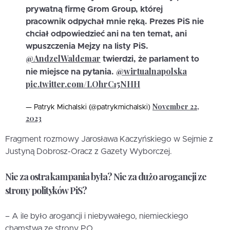
prywatną firmę Grom Group, której
pracownik odpychał mnie ręką. Prezes PiS nie
chciał odpowiedzieć ani na ten temat, ani
wpuszczenia Mejzy na listy PiS.
@AndzelWaldemar
twierdzi, że parlament to
@wirtualnapolska
nie miejsce na pytania.
pic.twitter.com/LOhrC15NHH
November 22,
— Patryk Michalski (@patrykmichalski)
2023
Fragment rozmowy Jarosława Kaczyńskiego w Sejmie z
Justyną Dobrosz-Oracz z Gazety Wyborczej.
Nie za ostra kampania była? Nie za dużo arogancji ze
strony polityków PiS?
– A ile było arogancji i niebywałego, niemieckiego
chamstwa ze strony PO…