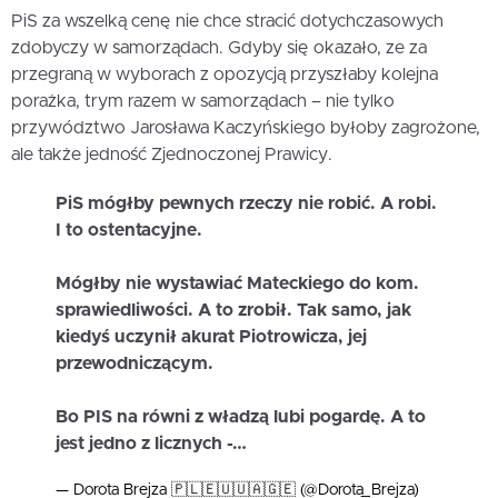
PiS za wszelką cenę nie chce stracić dotychczasowych
zdobyczy w samorządach. Gdyby się okazało, ze za
przegraną w wyborach z opozycją przyszłaby kolejna
porażka, trym razem w samorządach – nie tylko
przywództwo Jarosława Kaczyńskiego byłoby zagrożone,
ale także jedność Zjednoczonej Prawicy.
PiS mógłby pewnych rzeczy nie robić. A robi.
I to ostentacyjne.
Mógłby nie wystawiać Mateckiego do kom.
sprawiedliwości. A to zrobił. Tak samo, jak
kiedyś uczynił akurat Piotrowicza, jej
przewodniczącym.
Bo PIS na równi z władzą lubi pogardę. A to
jest jedno z licznych -…
— Dorota Brejza 🇵🇱🇪🇺🇺🇦🇬🇪 (@Dorota_Brejza)