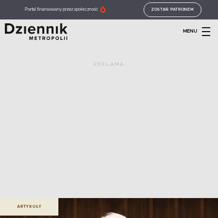
Portal finansowany przez społeczność
ZOSTAŃ PATRONEM
MENU
REKLAMA
ARTYKUŁY