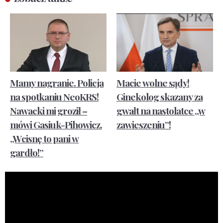
Mamy nagranie. Policja
Macie wolne sądy!
na spotkaniu NeoKRS!
Ginekolog skazany za
Nawacki mi groził –
gwałt na nastolatce „w
mówi Gasiuk-Pihowicz.
zawieszeniu”!
„Wcisnę to pani w
gardło!”