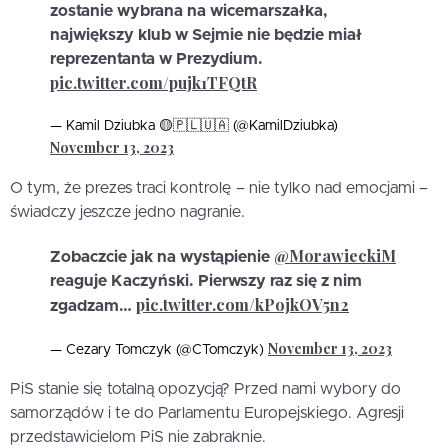
zostanie wybrana na wicemarszałka,
największy klub w Sejmie nie będzie miał
reprezentanta w Prezydium.
pic.twitter.com/pujk1TFQtR
— Kamil Dziubka 🟡🇵🇱🇺🇦 (@KamilDziubka)
November 13, 2023
O tym, że prezes traci kontrolę – nie tylko nad emocjami –
świadczy jeszcze jedno nagranie.
@MorawieckiM
Zobaczcie jak na wystąpienie
reaguje Kaczyński. Pierwszy raz się z nim
pic.twitter.com/kPojkOV5n2
zgadzam…
November 13, 2023
— Cezary Tomczyk (@CTomczyk)
PiS stanie się totalną opozycją? Przed nami wybory do
samorządów i te do Parlamentu Europejskiego. Agresji
przedstawicielom PiS nie zabraknie.