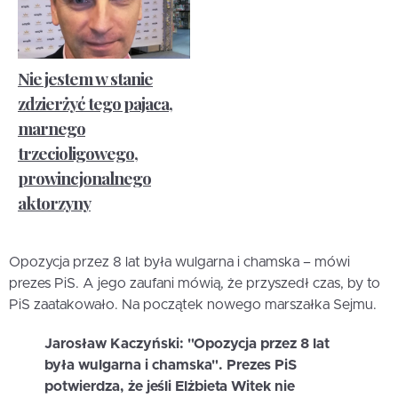
Nie jestem w stanie
zdzierżyć tego pajaca,
marnego
trzecioligowego,
prowincjonalnego
aktorzyny
Opozycja przez 8 lat była wulgarna i chamska – mówi
prezes PiS. A jego zaufani mówią, że przyszedł czas, by to
PiS zaatakowało. Na początek nowego marszałka Sejmu.
Jarosław Kaczyński: "Opozycja przez 8 lat
była wulgarna i chamska". Prezes PiS
potwierdza, że jeśli Elżbieta Witek nie