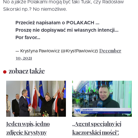
No a jakże Polakami mogą być taki Tusk, czy Radosław
Sikorski np.? No niemożliwe.
Przecież napisałam o POLAKACH …
Proszę nie dopisywać mi własnych intencji…
Por favor…
December
— Krystyna Pawłowicz (@KrystPawlowicz)
30, 2021
zobacz także
Jeden wpis, jedno
„Agent specjalny jej
zdjęcie Krystyny
kaczorskiej mości”.