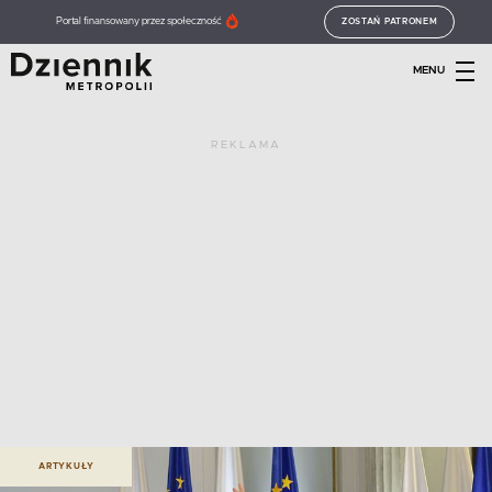
Portal finansowany przez społeczność
ZOSTAŃ PATRONEM
MENU
REKLAMA
ARTYKUŁY