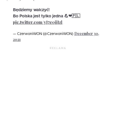
Będziemy walczyć!
Bo Polska jest tylko jedna 💪❤🇵🇱
pic.twitter.com/yI7e0jjJzl
December 30,
— CzerwoniWON (@CzerwoniWON)
2021
REKLAMA