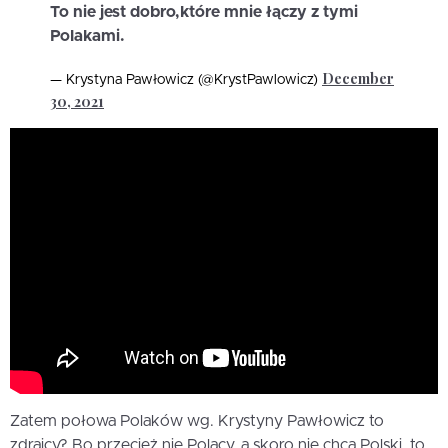
To nie jest dobro,które mnie łączy z tymi
Polakami.
December
— Krystyna Pawłowicz (@KrystPawlowicz)
30, 2021
Zatem połowa Polaków wg. Krystyny Pawłowicz to
zdrajcy? Bo przecież nie Polacy, a skoro nie chcą Polski, to