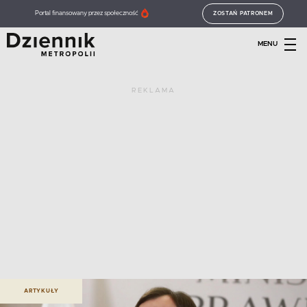
Portal finansowany przez społeczność
ZOSTAŃ PATRONEM
MENU
REKLAMA
ARTYKUŁY