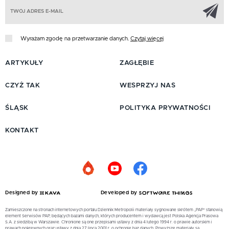
Z
Wyrażam zgodę na przetwarzanie danych.
Czytaj więcej
ARTYKUŁY
ZAGŁĘBIE
CZYŻ TAK
WESPRZYJ NAS
ŚLĄSK
POLITYKA PRYWATNOŚCI
KONTAKT
Designed by
Developed by
Zamieszczone na stronach internetowych portalu Dziennik Metropolii materiały sygnowane skrótem „PAP” stanowią
element Serwisów PAP, będących bazami danych, których producentem i wydawcą jest Polska Agencja Prasowa
S.A. z siedzibą w Warszawie. Chronione są one przepisami ustawy z dnia 4 lutego 1994 r. o prawie autorskim i
prawach pokrewnych oraz ustawy z dnia 27 lipca 2001 r. o ochronie baz danych. Powyższe materiały są