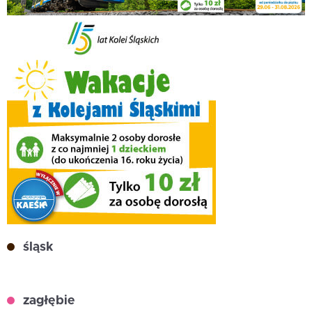
śląsk
zagłębie