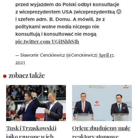
przed wyjazdem do Polski odbył konsultacje
z wiceprezydentem USA (wiceprezydentką 🙂
i szefem adm. B. Domu. A mówili, że z
politykami wolne media niczego nie
konsultują i konsultować nie mogą
pic.twitter.com/UGjIShbSJh
April 17,
— Sławomir Cenckiewicz (@Cenckiewicz)
2023
zobacz także
Tusk i Trzaskowski i
Orlen: zbudujemy małe
jajko rzucone w ich
reaktory atomowe.