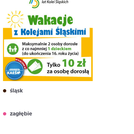
śląsk
zagłębie