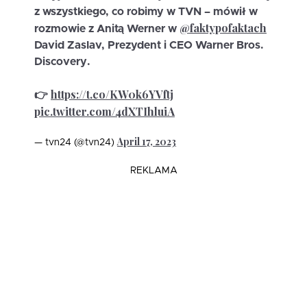
z wszystkiego, co robimy w TVN – mówił w
@faktypofaktach
rozmowie z Anitą Werner w
David Zaslav, Prezydent i CEO Warner Bros.
Discovery.
https://t.co/KW0k6YVftj
👉
pic.twitter.com/4dXTIhluiA
April 17, 2023
— tvn24 (@tvn24)
REKLAMA