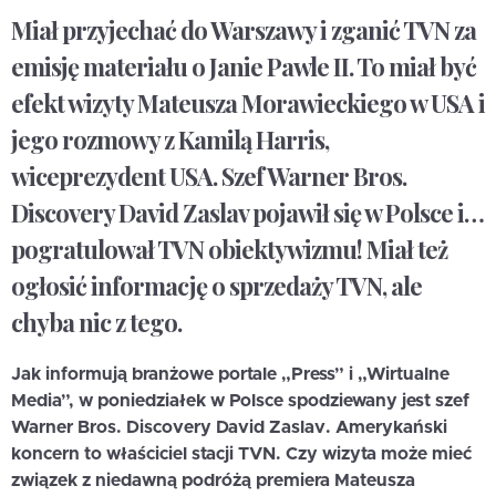
Miał przyjechać do Warszawy i zganić TVN za
emisję materiału o Janie Pawle II. To miał być
efekt wizyty Mateusza Morawieckiego w USA i
jego rozmowy z Kamilą Harris,
wiceprezydent USA. Szef Warner Bros.
Discovery David Zaslav pojawił się w Polsce i…
pogratulował TVN obiektywizmu! Miał też
ogłosić informację o sprzedaży TVN, ale
chyba nic z tego.
Jak informują branżowe portale „Press” i „Wirtualne
Media”, w poniedziałek w Polsce spodziewany jest szef
Warner Bros. Discovery David Zaslav. Amerykański
koncern to właściciel stacji TVN. Czy wizyta może mieć
związek z niedawną podróżą premiera Mateusza