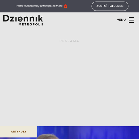
Portal finansowany przez społeczność
ZOSTAŃ PATRONEM
MENU
REKLAMA
ARTYKUŁY