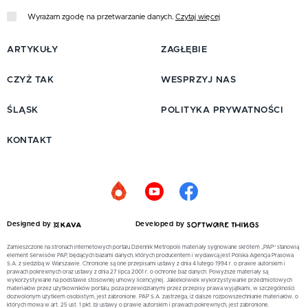
Wyrażam zgodę na przetwarzanie danych.
Czytaj więcej
ARTYKUŁY
ZAGŁĘBIE
CZYŻ TAK
WESPRZYJ NAS
ŚLĄSK
POLITYKA PRYWATNOŚCI
KONTAKT
Designed by
Developed by
Zamieszczone na stronach internetowych portalu Dziennik Metropolii materiały sygnowane skrótem „PAP” stanowią
element Serwisów PAP, będących bazami danych, których producentem i wydawcą jest Polska Agencja Prasowa
S.A. z siedzibą w Warszawie. Chronione są one przepisami ustawy z dnia 4 lutego 1994 r. o prawie autorskim i
prawach pokrewnych oraz ustawy z dnia 27 lipca 2001 r. o ochronie baz danych. Powyższe materiały są
wykorzystywane na podstawie stosownej umowy licencyjnej. Jakiekolwiek wykorzystywanie przedmiotowych
materiałów przez użytkowników portalu, poza przewidzianymi przez przepisy prawa wyjątkami, w szczególności
dozwolonym użytkiem osobistym, jest zabronione. PAP S.A. zastrzega, iż dalsze rozpowszechnianie materiałów, o
których mowa w art. 25 ust. 1 pkt. b) ustawy o prawie autorskim i prawach pokrewnych, jest zabronione.