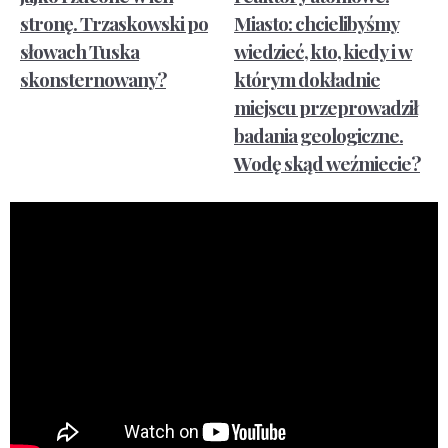
stronę. Trzaskowski po
Miasto: chcielibyśmy
słowach Tuska
wiedzieć, kto, kiedy i w
skonsternowany?
którym dokładnie
miejscu przeprowadził
badania geologiczne.
Wodę skąd weźmiecie?