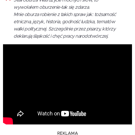
Jeśli oburza Was użycie mocnych słów, to
wywołałem oburzenie-tak się zdarza.
Mnie oburza robienie z takich spraw jak: tożsamość
etniczna, język, historia, godność ludzka, tematów
walki politycznej. Szczególnie przez pisarzy, którzy
deklarują śląskość i chęć pracy narodotwórczej.
REKLAMA