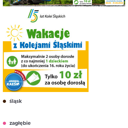
śląsk
zagłębie