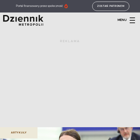
Portal finansowany przez społeczność
ZOSTAŃ PATRONEM
MENU
REKLAMA
ARTYKUŁY