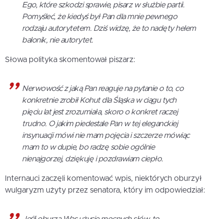
Ego, które szkodzi sprawie, pisarz w służbie partii.
Pomyśleć, że kiedyś był Pan dla mnie pewnego
rodzaju autorytetem. Dziś widzę, że to nadęty helem
balonik, nie autorytet.
Słowa polityka skomentował piszarz:
Nerwowość z jaką Pan reaguje na pytanie o to, co
konkretnie zrobił Kohut dla Śląska w ciągu tych
pięciu lat jest zrozumiała, skoro o konkret raczej
trudno. O jakim piedestale Pan w tej eleganckiej
insynuacji mówi nie mam pojęcia i szczerze mówiąc
mam to w dupie, bo radzę sobie ogólnie
nienajgorzej, dziękuję i pozdrawiam ciepło.
Internauci zaczęli komentować wpis, niektórych oburzył
wulgaryzm użyty przez senatora, który im odpowiedział: