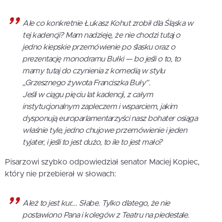
Ale co konkretnie Łukasz Kohut zrobił dla Śląska w
tej kadencji? Mam nadzieję, że nie chodzi tutaj o
jedno kiepskie przemówienie po ślasku oraz o
prezentację monodramu Bułki — bo jeśli o to, to
mamy tutaj do czynienia z komedią w stylu
„Grzesznego żywota Franciszka Buły”.
Jeśli w ciągu pięciu lat kadencji, z całym
instytucjonalnym zapleczem i wsparciem, jakim
dysponują europarlamentarzyści nasz bohater osiąga
właśnie tyle, jedno chujowe przemówienie i jeden
tyjater, i jeśli to jest dużo, to ile to jest mało?
Pisarzowi szybko odpowiedział senator Maciej Kopiec,
który nie przebierał w słowach:
Ależ to jest kur…. Słabe. Tylko dlatego, że nie
postawiono Pana i kolegów z Teatru na piedestale.