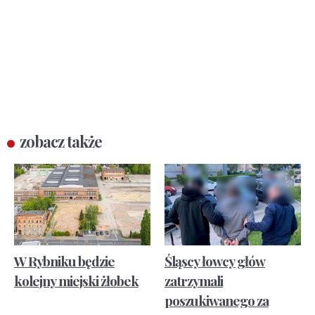
zobacz także
W Rybniku będzie
Śląscy łowcy głów
kolejny miejski żłobek
zatrzymali
poszukiwanego za