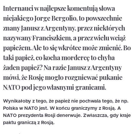
Internauci w najlepsze komentują słowa
niejakiego Jorge Bergolio, to powszechnie
znany Janusz z Argentyny, przez niektórych
nazywany Franciszkiem, a przez wielu wciąż
papieżem. Ale to się wkrótce może zmienić. Bo
taki papież, co kocha mordercę to chyba
żaden papież? Na razie Janusz z Argentyny
mówi, że Rosję mogło rozgniewać pukanie
NATO pod jego własnymi granicami.
Wynikałoby z tego, że papież nie pochwala tego, że np.
Polska w NATO jest. W końcu graniczymy z Rosją. A
NATO prezydenta Rosji denerwuje. Zwłaszcza, gdy kraje
paktu graniczą z Rosją.