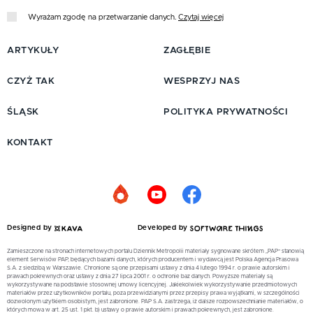
Wyrażam zgodę na przetwarzanie danych.
Czytaj więcej
ARTYKUŁY
ZAGŁĘBIE
CZYŻ TAK
WESPRZYJ NAS
ŚLĄSK
POLITYKA PRYWATNOŚCI
KONTAKT
Designed by
Developed by
Zamieszczone na stronach internetowych portalu Dziennik Metropolii materiały sygnowane skrótem „PAP” stanowią
element Serwisów PAP, będących bazami danych, których producentem i wydawcą jest Polska Agencja Prasowa
S.A. z siedzibą w Warszawie. Chronione są one przepisami ustawy z dnia 4 lutego 1994 r. o prawie autorskim i
prawach pokrewnych oraz ustawy z dnia 27 lipca 2001 r. o ochronie baz danych. Powyższe materiały są
wykorzystywane na podstawie stosownej umowy licencyjnej. Jakiekolwiek wykorzystywanie przedmiotowych
materiałów przez użytkowników portalu, poza przewidzianymi przez przepisy prawa wyjątkami, w szczególności
dozwolonym użytkiem osobistym, jest zabronione. PAP S.A. zastrzega, iż dalsze rozpowszechnianie materiałów, o
których mowa w art. 25 ust. 1 pkt. b) ustawy o prawie autorskim i prawach pokrewnych, jest zabronione.