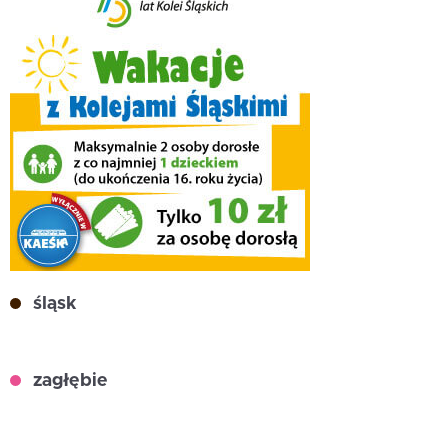
śląsk
zagłębie