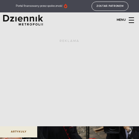
Portal finansowany przez społeczność
ZOSTAŃ PATRONEM
MENU
REKLAMA
ARTYKUŁY