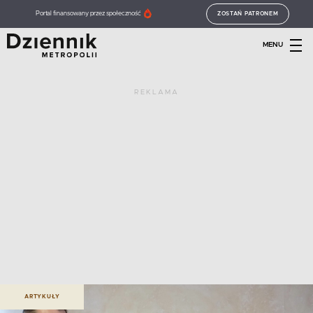
Portal finansowany przez społeczność
ZOSTAŃ PATRONEM
MENU
REKLAMA
ARTYKUŁY