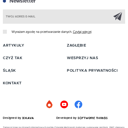
Newsletter
Z
Wyrażam zgodę na przetwarzanie danych.
Czytaj więcej
ARTYKUŁY
ZAGŁĘBIE
CZYŻ TAK
WESPRZYJ NAS
ŚLĄSK
POLITYKA PRYWATNOŚCI
KONTAKT
Designed by
Developed by
Zamieszczone na stronach internetowych portalu Dziennik Metropolii materiały sygnowane skrótem „PAP” stanowią