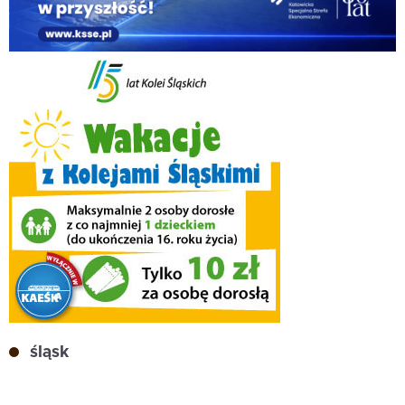
śląsk