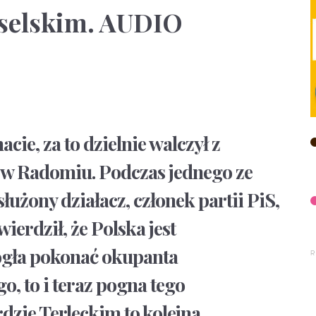
selskim. AUDIO
cie, za to dzielnie walczył z
w Radomiu. Podczas jednego ze
użony działacz, członek partii PiS,
ierdził, że Polska jest
ogła pokonać okupanta
o, to i teraz pogna tego
dzie Terleckim to kolejna