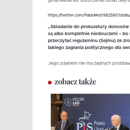
głosowania ws. odroczenia obrad Sejmu
https://twitter.com/PabloMo09825801/st
„Składanie do prokuratury donosów n
są albo kompletnie niedouczeni – bo m
przeczytać regulaminu (Sejmu) ze zro
takiego zagrania politycznego dla swo
Jego zdaniem nie ma żadnych podstaw
zobacz także