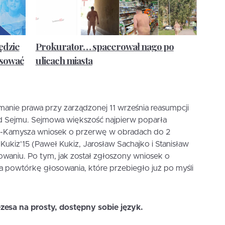
ędzie
Prokurator… spacerował nago po
osować
ulicach miasta
anie prawa przy zarządzonej 11 września reasumpcji
d Sejmu. Sejmowa większość najpierw poparła
a-Kamysza wniosek o przerwę w obradach do 2
 Kukiz’15 (Paweł Kukiz, Jarosław Sachajko i Stanisław
sowaniu. Po tym, jak został zgłoszony wniosek o
a powtórkę głosowania, które przebiegło już po myśli
zesa na prosty, dostępny sobie język.