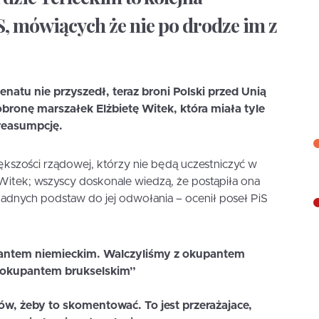
, mówiących że nie po drodze im z
Senatu nie przyszedł, teraz broni Polski przed Unią
bronę marszałek Elżbietę Witek, która miała tyle
 reasumpcję.
ększości rządowej, którzy nie będą uczestniczyć w
itek; wszyscy doskonale wiedzą, że postąpiła ona
adnych podstaw do jej odwołania – ocenił poseł PiS
pantem niemieckim. Walczyliśmy z okupantem
 okupantem brukselskim”
ów, żeby to skomentować. To jest przerażajace,