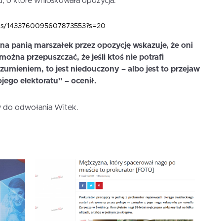
, o które wnioskowała opozycja.
atus/1433760095607873553?s=20
a panią marszałek przez opozycję wskazuje, że oni
ożna przepuszczać, że jeśli ktoś nie potrafi
zumieniem, to jest niedouczony – albo jest to przejaw
jego elektoratu” – ocenił.
 do odwołania Witek.