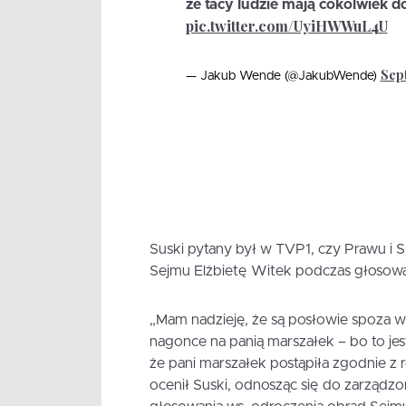
że tacy ludzie mają cokolwiek d
pic.twitter.com/UyiHWWuL4U
Sep
— Jakub Wende (@JakubWende)
Suski pytany był w TVP1, czy Prawu i 
Sejmu Elżbietę Witek podczas głosowa
„Mam nadzieję, że są posłowie spoza wi
nagonce na panią marszałek – bo to je
że pani marszałek postąpiła zgodnie z
ocenił Suski, odnosząc się do zarządz