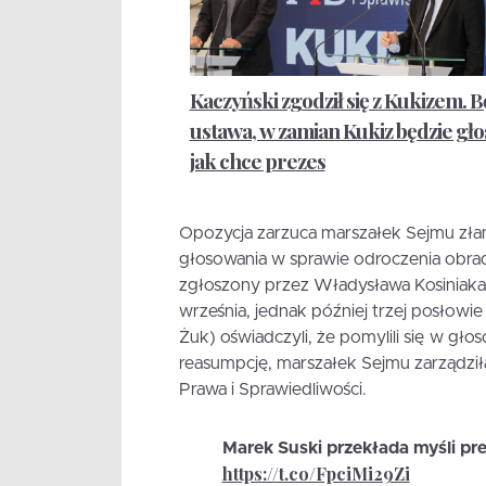
Kaczyński zgodził się z Kukizem. B
ustawa, w zamian Kukiz będzie gł
jak chce prezes
Opozycja zarzuca marszałek Sejmu złam
głosowania w sprawie odroczenia obra
zgłoszony przez Władysława Kosiniak
września, jednak później trzej posłowie
Żuk) oświadczyli, że pomylili się w gło
reasumpcję, marszałek Sejmu zarządził
Prawa i Sprawiedliwości.
Marek Suski przekłada myśli pre
https://t.co/FpciMi29Zi