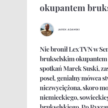
okupantem bruk
JAREK ADAMSKI
Nie bronił Lex TVN w Sena
brukselskim okupantem 
spotkań Marek Suski, zasł
poseł, genialny mówca stw
niezwyciężona, skoro m
niemieckiego, sowieckieg
brukselskiego. Po Ryszar