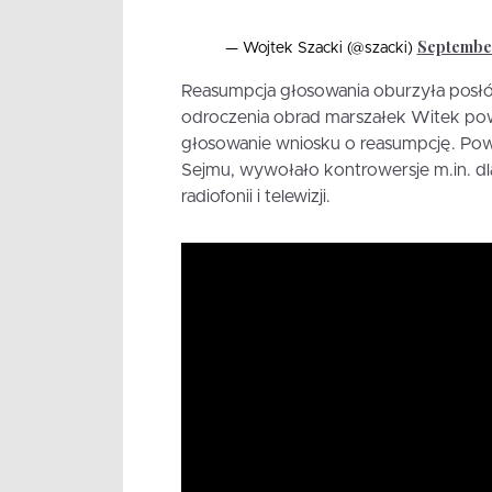
September
— Wojtek Szacki (@szacki)
Reasumpcja głosowania oburzyła posłó
odroczenia obrad marszałek Witek pow
głosowanie wniosku o reasumpcję. Powt
Sejmu, wywołało kontrowersje m.in. dl
radiofonii i telewizji.