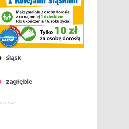
śląsk
zagłębie
REKLAMA