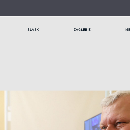
ŚLĄSK
ZAGŁĘBIE
M