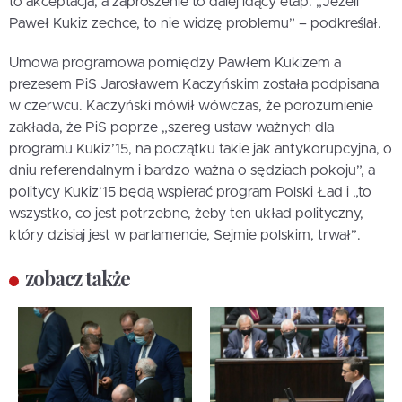
to akceptacja, a zaproszenie to dalej idący etap. „Jeżeli
Paweł Kukiz zechce, to nie widzę problemu” – podkreślał.
Umowa programowa pomiędzy Pawłem Kukizem a
prezesem PiS Jarosławem Kaczyńskim została podpisana
w czerwcu. Kaczyński mówił wówczas, że porozumienie
zakłada, że PiS poprze „szereg ustaw ważnych dla
programu Kukiz’15, na początku takie jak antykorupcyjna, o
dniu referendalnym i bardzo ważna o sędziach pokoju”, a
politycy Kukiz’15 będą wspierać program Polski Ład i „to
wszystko, co jest potrzebne, żeby ten układ polityczny,
który dzisiaj jest w parlamencie, Sejmie polskim, trwał”.
zobacz także