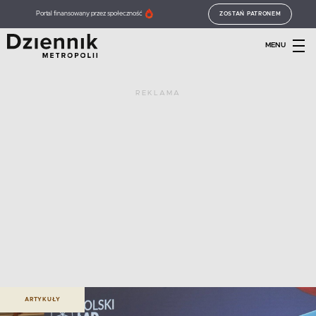
Portal finansowany przez społeczność
ZOSTAŃ PATRONEM
MENU
REKLAMA
ARTYKUŁY