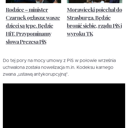
Rodzice – minister
Morawiecki pojechał do
Czarnek ogłasza: wasze
Strasburga. Będzie
dzieci są tępe. Będzie
bronić siebie, rządu PiS i
HiT. Przypominamy
wyroku TK
słowa Prezesa PiS
Do tej pory na mocy umowy z PiS w połowie września
uchwalona została nowelizacja m.in. Kodeksu karnego
zwana „ustawą antykorupcyjną”.